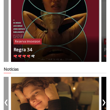
Reserva Imovision
Mu
Regra 34
Pe
Notícias
❮
❯