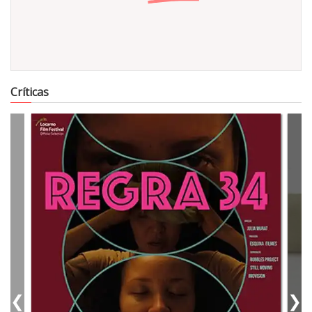
9703
Críticas
❮
❯