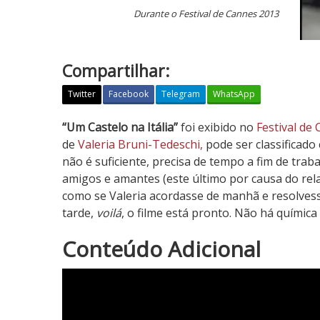
Durante o Festival de Cannes 2013
Compartilhar:
Twitter
Facebook
Telegram
WhatsApp
U
“Um Castelo na Itália”
foi exibido no
Festival de
m
de
Valeria Bruni-Tedeschi,
pode ser classificado
C
não é suficiente, precisa de tempo a fim de trab
a
amigos e amantes (este último por causa do re
s
como se Valeria acordasse de manhã e resolvesse
t
tarde,
voilá
, o filme está pronto. Não há química
e
1
Conteúdo Adicional
l
N
o
o
n
t
a
a
I