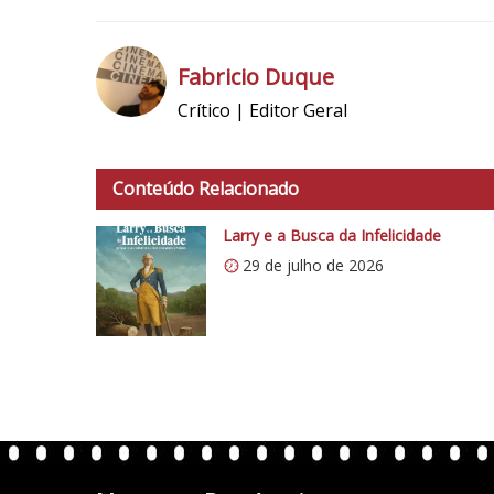
Fabricio Duque
Crítico | Editor Geral
h
t
t
Conteúdo Relacionado
p
s
Larry e a Busca da Infelicidade
:
29 de julho de 2026
/
/
i
0
.
w
p
.