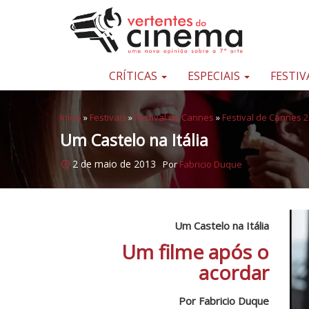
Pular para o conteúdo
Uma
nova
opinião
CRÍTICAS
ESPECIAIS
FESTIV
sobre
a
Início
»
Festivais
»
Festival de Cannes
»
Festival de Cannes 
sétima
Um Castelo na Itália
arte
2 de maio de 2013
Por
Fabricio Duque
Um Castelo na Itália
Um filme após o
acordar
Por Fabricio Duque