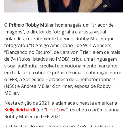
O
Prêmio Robby Müller
homenageia um “criador de
imagens”, o diretor de fotografia e artista visual
holandês, recentemente falecido. Robby Müller (que
fotografou “O Amigo Americano”, de Win Wenders,
“Dançando no Escuro”, de Lars von Trier, além de mais
de 74 títulos listados no IMDB), criou uma linguagem
visual autêntica, credível e emocionalmente marcante
em toda a sua obra. O prêmio é uma colaboração entre
o IFFR, a Sociedade Holandesa de Cinematographers
(NSC) e Andrea Müller-Schirmer, esposa de Robby
Müller.
Nesta edição de 2021, a aclamada cineasta americana
Kelly Reichardt
(de “
First Cow
”) recebeu o prêmio anual
Robby Müller no IFFR 2021.
Justificativa do júri:
“Vemos em Kelly Reichardt, não