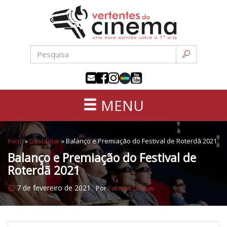
Uma
Pular
nova
para
opinião
o
sobre
conteúdo
a
sétima
arte
MENU
Início
»
Destaque
»
Balanço e Premiação do Festival de Roterdã 2021
Balanço e Premiação do Festival de
Roterdã 2021
7 de fevereiro de 2021
Por
Fabricio Duque