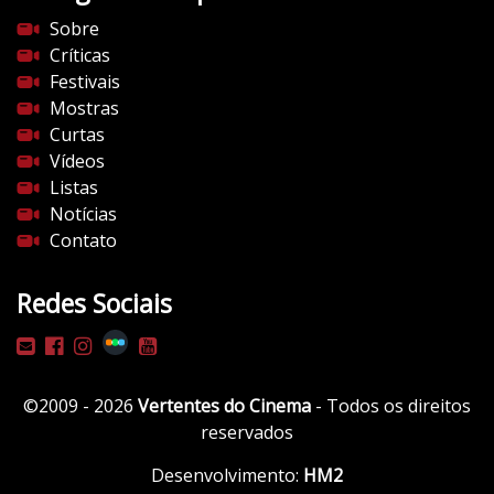
s
Sobre
d
Críticas
o
Festivais
c
Mostras
i
Curtas
n
Vídeos
e
Listas
m
Notícias
a
Contato
.
c
Redes Sociais
o
m
/
w
©2009 - 2026
Vertentes do Cinema
- Todos os direitos
p
reservados
-
c
Desenvolvimento:
HM2