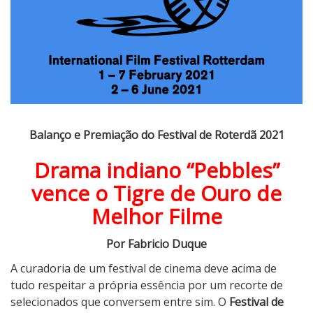
a
n
ç
o
e
P
r
e
m
Balanço e Premiação do Festival de Roterdã 2021
i
Drama indiano “Pebbles”
a
ç
vence o Tigre de Ouro de
ã
Melhor Filme
o
d
Por Fabricio Duque
o
A curadoria de um festival de cinema deve acima de
F
tudo respeitar a própria essência por um recorte de
e
selecionados que conversem entre sim. O
Festival de
s