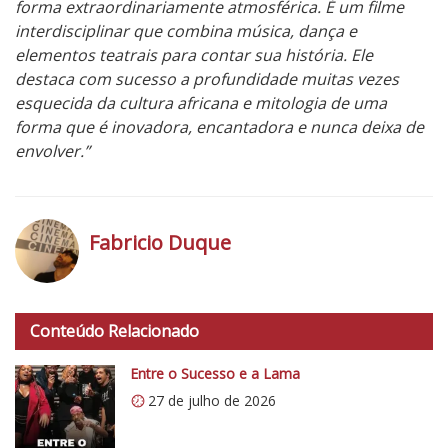
forma extraordinariamente atmosférica. É um filme
interdisciplinar que combina música, dança e
elementos teatrais para contar sua história. Ele
destaca com sucesso a profundidade muitas vezes
esquecida da cultura africana e mitologia de uma
forma que é inovadora, encantadora e nunca deixa de
envolver.”
Fabricio Duque
h
t
Conteúdo Relacionado
t
p
Entre o Sucesso e a Lama
s
27 de julho de 2026
:
/