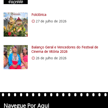
/
i
0
Folclórica
.
27 de julho de 2026
w
p
.
c
Balanço Geral e Vencedores do Festival de
o
Cinema de Vitória 2026
m
26 de julho de 2026
/
v
e
r
t
e
n
t
Navegue Por Aqui
e