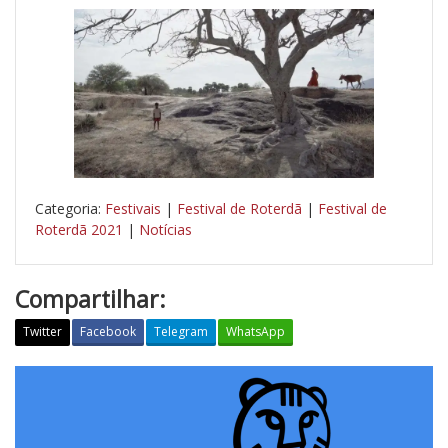
Categoria:
Festivais
|
Festival de Roterdã
|
Festival de
Roterdã 2021
|
Notícias
Compartilhar:
Twitter
Facebook
Telegram
WhatsApp
B
a
l