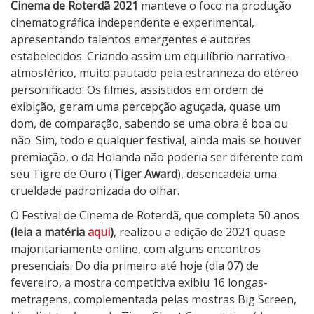
Cinema de Roterdã 2021
manteve o foco na produção
t
cinematográfica independente e experimental,
i
apresentando talentos emergentes e autores
v
estabelecidos. Criando assim um equilíbrio narrativo-
a
atmosférico, muito pautado pela estranheza do etéreo
l
personificado. Os filmes, assistidos em ordem de
d
exibição, geram uma percepção aguçada, quase um
e
dom, de comparação, sabendo se uma obra é boa ou
R
não. Sim, todo e qualquer festival, ainda mais se houver
o
premiação, o da Holanda não poderia ser diferente com
t
seu Tigre de Ouro (
Tiger Award
), desencadeia uma
e
crueldade padronizada do olhar.
r
d
O Festival de Cinema de Roterdã, que completa 50 anos
ã
(leia a matéria
aqui
)
, realizou a edição de 2021 quase
2
majoritariamente online, com alguns encontros
0
presenciais. Do dia primeiro até hoje (dia 07) de
2
fevereiro, a mostra competitiva exibiu 16 longas-
1
metragens, complementada pelas mostras Big Screen,