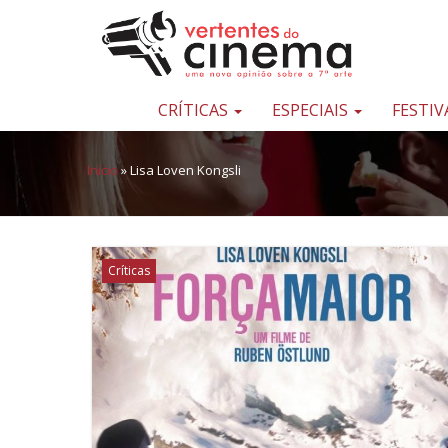
Pular para o conteúdo
Uma
nova
opinião
CRÍTICAS
ESPECIAIS
FESTIV
sobre
a
Início
»
Lisa Loven Kongsli
sétima
arte
Críticas