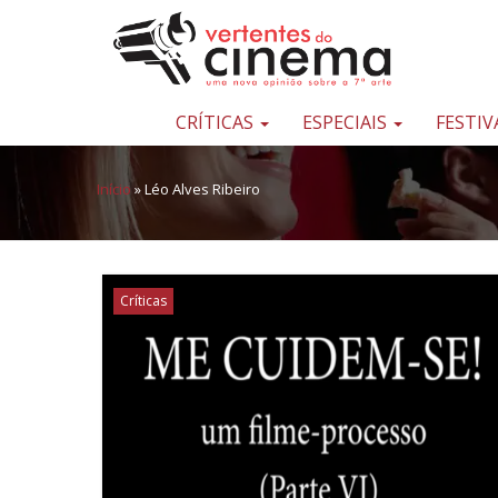
Pular para o conteúdo
Uma
nova
opinião
CRÍTICAS
ESPECIAIS
FESTIV
sobre
a
Início
»
Léo Alves Ribeiro
sétima
arte
Críticas