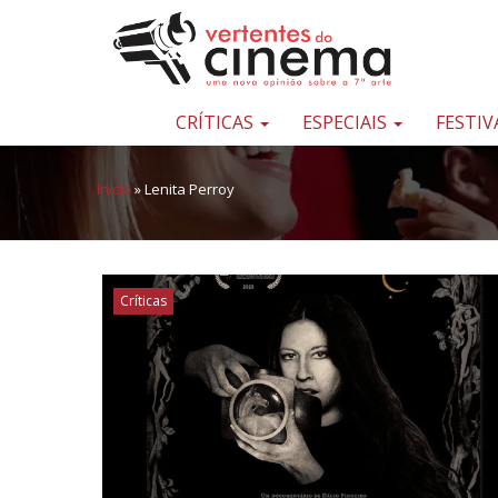
Pular para o conteúdo
Uma
nova
opinião
CRÍTICAS
ESPECIAIS
FESTIV
sobre
a
Início
»
Lenita Perroy
sétima
arte
Críticas