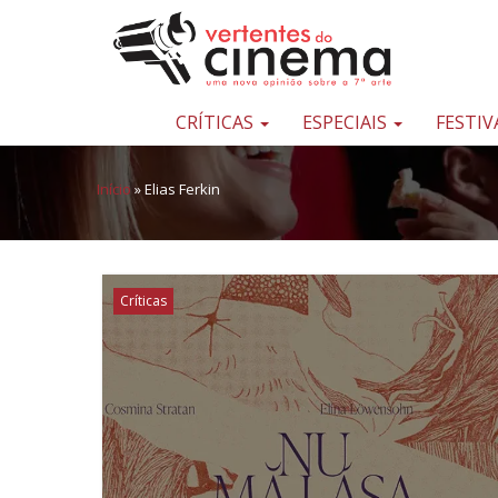
Pular para o conteúdo
Uma
nova
opinião
CRÍTICAS
ESPECIAIS
FESTIV
sobre
a
Início
»
Elias Ferkin
sétima
arte
Críticas