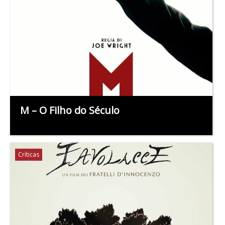
M – O Filho do Século
Críticas