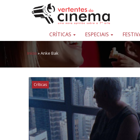
Pular para o conteúdo
Uma
nova
opinião
CRÍTICAS
ESPECIAIS
FESTIV
sobre
a
Início
»
Anke Bak
sétima
arte
Críticas