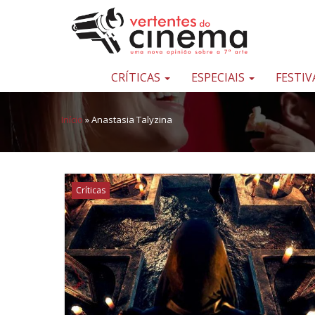
Pular para o conteúdo
Uma
nova
opinião
CRÍTICAS
ESPECIAIS
FESTIV
sobre
a
Início
»
Anastasia Talyzina
sétima
arte
Críticas