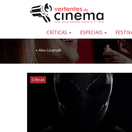
Pular para o conteúdo
Uma
nova
opinião
CRÍTICAS
ESPECIAIS
FESTIV
sobre
a
Início
»
Alex Livanalli
sétima
arte
Críticas