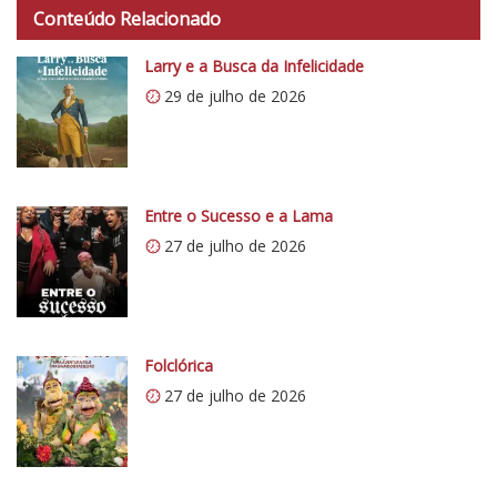
Conteúdo Relacionado
t
p
Larry e a Busca da Infelicidade
s
29 de julho de 2026
:
/
/
i
0
Entre o Sucesso e a Lama
.
27 de julho de 2026
w
p
.
c
o
Folclórica
m
27 de julho de 2026
/
v
e