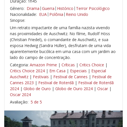
Duração: 1h45
Gênero:
Drama
Guerra
Histórico
Terror Psicológico
Nacionalidade:
EUA
Polônia
Reino Unido
Sinopse:
Um retrato impactante de uma família nazista vivendo
nas proximidades de Auschwitz. No filme, Rudolf Höss
(Christian Friedel), o comandante de Auschwitz, e sua
esposa Hedwig (Sandra Hüller), desfrutam de uma vida
aparentemente bucólica em uma casa com um jardim ao
lado do campo de concentração.
Categoria:
Amazon Prime
|
Críticas
|
Critics Choice
|
Critics Choice 2024
|
Em Casa
|
Especiais
|
Especial
Auschwitz
|
Festivais
|
Festival de Cannes
|
Festival de
Cannes 2023
|
Festival de Roterdã
|
Festival de Roterdã
2024
|
Globo de Ouro
|
Globo de Ouro 2024
|
Oscar
|
Oscar 2024
Avaliação:
5 de 5