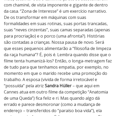
com chaminé, de vista imponente e gigante de dentro
da casa. “Zona de Interesse” é um exercício narrativo.
De os transformar em máquinas com suas
formalidades em suas rotinas, suas portas trancadas,
suas “neves cinzentas”, suas camas separadas (apenas
para procriação) e o porco (uma afronta?). Histórias
são contadas a crianças. Nossa pausa de novo. Será
que esses pequenos alimentarão a “filosofia de limpeza
da raça humana”? É, pois é. Lembra quando disse que o
filme tenta humanizá-los? Então, o longa-metragem faz
de tudo para que tenhamos empatia, por exemplo, no
momento em que o marido recebe uma promoção do
trabalho. A esposa (vivida de forma irretocável e
“possuída” pela atriz
Sandra Hüller
– que aqui em
Cannes atua em outro filme da competição “Anatomia
de uma Queda”) fica feliz e ri. Mas quando algo dá
errado e parece desmoronar (como a mudança de
endereço – transferidos do “paraíso boa vida”), ela