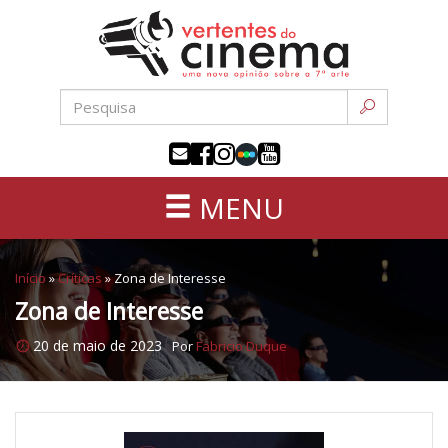
Uma
Pular
nova
para
opinião
o
sobre
conteúdo
a
sétima
arte
MENU
Início
»
Críticas
»
Zona de Interesse
Zona de Interesse
20 de maio de 2023
Por
Fabricio Duque