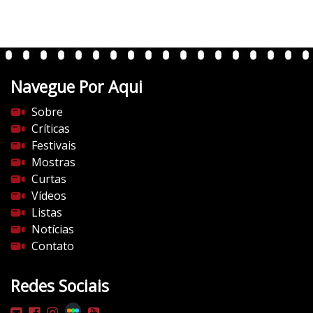
r
t
e
n
t
Navegue Por Aqui
e
s
Sobre
d
Críticas
o
Festivais
c
Mostras
i
Curtas
n
Vídeos
e
Listas
m
Notícias
a
Contato
.
c
Redes Sociais
o
m