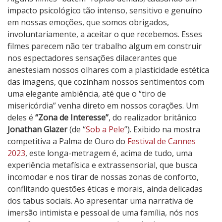
o
impacto psicológico tão intenso, sensitivo e genuíno
n
em nossas emoções, que somos obrigados,
a
involuntariamente, a aceitar o que recebemos. Esses
d
filmes parecem não ter trabalho algum em construir
e
nos espectadores sensações dilacerantes que
I
anestesiam nossos olhares com a plasticidade estética
n
das imagens, que cozinham nossos sentimentos com
t
uma elegante ambiência, até que o “tiro de
e
misericórdia” venha direto em nossos corações. Um
r
deles é
“Zona de Interesse”
, do realizador britânico
e
Jonathan Glazer
(de “
Sob a Pele
”). Exibido na mostra
s
competitiva a Palma de Ouro do
Festival de Cannes
s
2023
, este longa-metragem é, acima de tudo, uma
e
experiência metafísica e extrassensorial, que busca
incomodar e nos tirar de nossas zonas de conforto,
conflitando questões éticas e morais, ainda delicadas
dos tabus sociais. Ao apresentar uma narrativa de
imersão intimista e pessoal de uma família, nós nos