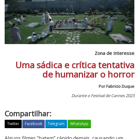
Zona de Interesse
Uma sádica e crítica tentativa
de humanizar o horror
Por Fabricio Duque
Durante o Festival de Cannes 2023
Compartilhar:
Twitter
Facebook
Telegram
WhatsApp
Z
Alguns filmes “batem” rápido demais, causando um