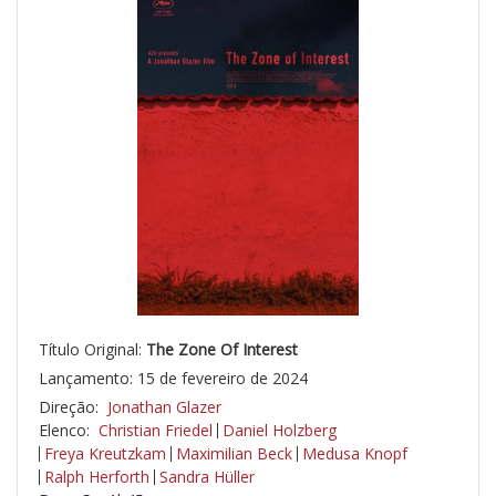
Título Original:
The Zone Of Interest
Lançamento: 15 de fevereiro de 2024
Direção:
Jonathan Glazer
Elenco:
Christian Friedel
Daniel Holzberg
Freya Kreutzkam
Maximilian Beck
Medusa Knopf
Ralph Herforth
Sandra Hüller