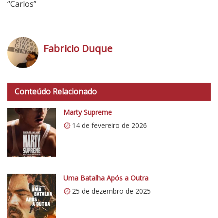
“Carlos”
Fabricio Duque
h
t
Conteúdo Relacionado
t
p
Marty Supreme
s
14 de fevereiro de 2026
:
/
/
i
0
Uma Batalha Após a Outra
.
25 de dezembro de 2025
w
p