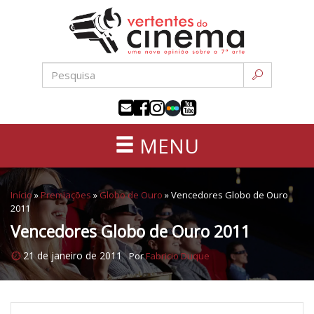
Uma
Pular
nova
para
opinião
o
sobre
conteúdo
a
sétima
arte
MENU
Início
»
Premiações
»
Globo de Ouro
»
Vencedores Globo de Ouro
2011
Vencedores Globo de Ouro 2011
21 de janeiro de 2011
Por
Fabricio Duque