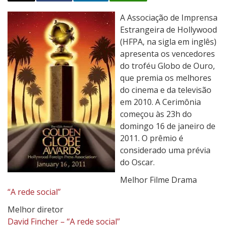
V
A Associação de Imprensa
e
Estrangeira de Hollywood
n
(HFPA, na sigla em inglês)
c
apresenta os vencedores
e
do troféu Globo de Ouro,
d
que premia os melhores
o
do cinema e da televisão
r
em 2010. A Cerimônia
e
começou às 23h do
s
domingo 16 de janeiro de
G
2011. O prêmio é
l
considerado uma prévia
o
do Oscar.
b
Melhor Filme Drama
o
“A rede social”
d
Melhor diretor
e
David Fincher – “A rede social”
O