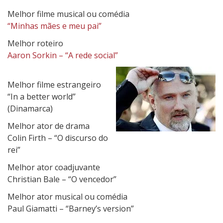
u
Melhor filme musical ou comédia
r
“Minhas mães e meu pai”
o
Melhor roteiro
2
Aaron Sorkin – “A rede social”
0
1
1
Melhor filme estrangeiro
“In a better world”
(Dinamarca)
Melhor ator de drama
Colin Firth – “O discurso do
rei”
Melhor ator coadjuvante
Christian Bale – “O vencedor”
Melhor ator musical ou comédia
Paul Giamatti – “Barney’s version”