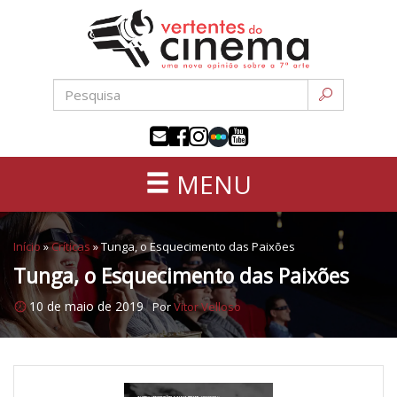
Uma
Pular
nova
para
opinião
o
sobre
conteúdo
a
sétima
arte
MENU
Início
»
Críticas
»
Tunga, o Esquecimento das Paixões
Tunga, o Esquecimento das Paixões
10 de maio de 2019
Por
Vitor Velloso