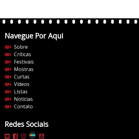
r
t
e
n
t
Navegue Por Aqui
e
s
Sobre
d
Críticas
o
Festivais
c
Mostras
i
Curtas
n
Vídeos
e
Listas
m
Notícias
a
Contato
.
c
Redes Sociais
o
m