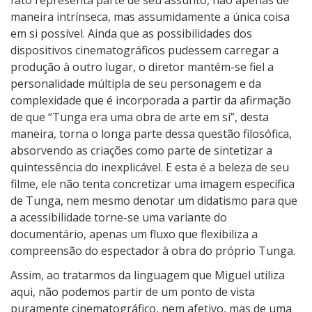
d
maneira intrínseca, mas assumidamente a única coisa
a
em si possível. Ainda que as possibilidades dos
s
dispositivos cinematográficos pudessem carregar a
P
produção à outro lugar, o diretor mantém-se fiel a
a
personalidade múltipla de seu personagem e da
i
complexidade que é incorporada a partir da afirmação
x
de que “Tunga era uma obra de arte em si”, desta
õ
maneira, torna o longa parte dessa questão filosófica,
e
absorvendo as criações como parte de sintetizar a
s
quintessência do inexplicável. E esta é a beleza de seu
filme, ele não tenta concretizar uma imagem específica
de Tunga, nem mesmo denotar um didatismo para que
a acessibilidade torne-se uma variante do
documentário, apenas um fluxo que flexibiliza a
compreensão do espectador à obra do próprio Tunga.
Assim, ao tratarmos da linguagem que Miguel utiliza
aqui, não podemos partir de um ponto de vista
puramente cinematográfico, nem afetivo, mas de uma