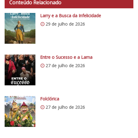
Conteúdo Relacionado
t
p
Larry e a Busca da Infelicidade
s
29 de julho de 2026
:
/
/
i
0
Entre o Sucesso e a Lama
.
27 de julho de 2026
w
p
.
c
Folclórica
o
27 de julho de 2026
m
/
v
e