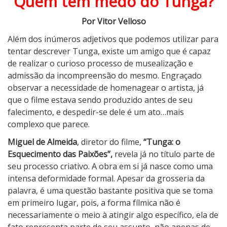
Quem tem medo do Tunga?
u
Por Vitor Velloso
n
g
Além dos inúmeros adjetivos que podemos utilizar para
a
tentar descrever Tunga, existe um amigo que é capaz
,
de realizar o curioso processo de musealização e
o
admissão da incompreensão do mesmo. Engraçado
E
observar a necessidade de homenagear o artista, já
s
que o filme estava sendo produzido antes de seu
q
falecimento, e despedir-se dele é um ato…mais
u
complexo que parece.
e
Miguel de Almeida
, diretor do filme,
“Tunga: o
c
Esquecimento das Paixões”,
revela já no título parte de
i
seu processo criativo. A obra em si já nasce como uma
m
intensa deformidade formal. Apesar da grosseria da
e
palavra, é uma questão bastante positiva que se toma
n
em primeiro lugar, pois, a forma fílmica não é
t
necessariamente o meio à atingir algo específico, ela de
o
fato representa parte de seu assunto, não apenas de