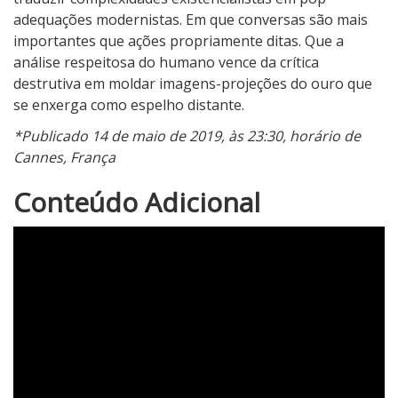
adequações modernistas. Em que conversas são mais
importantes que ações propriamente ditas. Que a
análise respeitosa do humano vence da crítica
destrutiva em moldar imagens-projeções do ouro que
se enxerga como espelho distante.
*Publicado 14 de maio de 2019, às 23:30, horário de
Cannes, França
3
Conteúdo Adicional
N
o
t
a
d
o
C
r
í