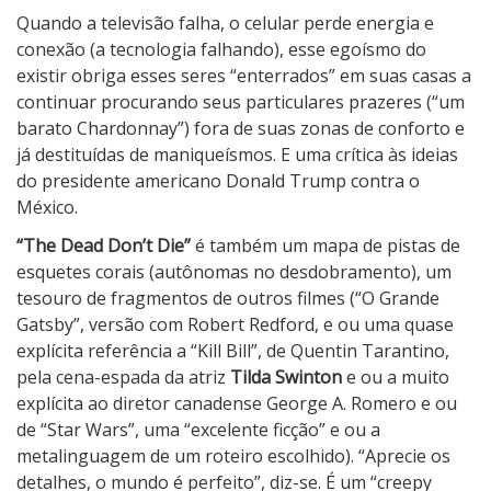
Quando a televisão falha, o celular perde energia e
conexão (a tecnologia falhando), esse egoísmo do
existir obriga esses seres “enterrados” em suas casas a
continuar procurando seus particulares prazeres (“um
barato Chardonnay”) fora de suas zonas de conforto e
já destituídas de maniqueísmos. E uma crítica às ideias
do presidente americano Donald Trump contra o
México.
“The Dead Don’t Die”
é também um mapa de pistas de
esquetes corais (autônomas no desdobramento), um
tesouro de fragmentos de outros filmes (“O Grande
Gatsby”, versão com Robert Redford, e ou uma quase
explícita referência a “Kill Bill”, de Quentin Tarantino,
pela cena-espada da atriz
Tilda Swinton
e ou a muito
explícita ao diretor canadense George A. Romero e ou
de “Star Wars”, uma “excelente ficção” e ou a
metalinguagem de um roteiro escolhido). “Aprecie os
detalhes, o mundo é perfeito”, diz-se. É um “creepy