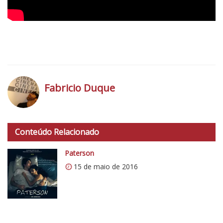
t
i
c
o
5
1
Fabricio Duque
h
t
Conteúdo Relacionado
t
p
Paterson
s
15 de maio de 2016
:
/
/
i
0