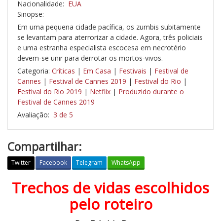
Nacionalidade:
EUA
Sinopse:
Em uma pequena cidade pacífica, os zumbis subitamente
se levantam para aterrorizar a cidade. Agora, três policiais
e uma estranha especialista escocesa em necrotério
devem-se unir para derrotar os mortos-vivos.
Categoria:
Críticas
|
Em Casa
|
Festivais
|
Festival de
Cannes
|
Festival de Cannes 2019
|
Festival do Rio
|
Festival do Rio 2019
|
Netflix
|
Produzido durante o
Festival de Cannes 2019
Avaliação:
3 de 5
Compartilhar:
Twitter
Facebook
Telegram
WhatsApp
Trechos de vidas escolhidos
O
s
pelo roteiro
M
o