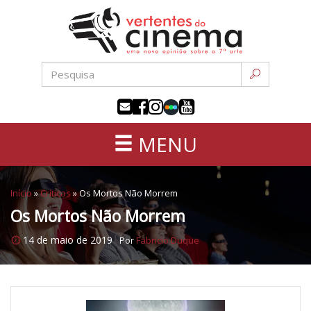
Uma
Pular
nova
para
opinião
o
sobre
conteúdo
a
sétima
arte
MENU
Início
»
Críticas
»
Os Mortos Não Morrem
Os Mortos Não Morrem
14 de maio de 2019
Por
Fabricio Duque