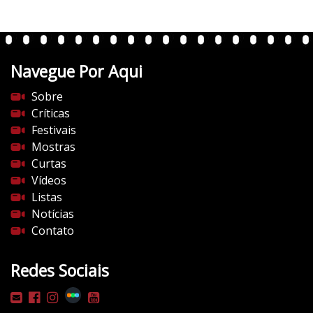
.
w
p
.
Navegue Por Aqui
c
Sobre
o
Críticas
m
Festivais
/
Mostras
v
Curtas
e
Vídeos
r
Listas
t
Notícias
e
Contato
n
t
e
Redes Sociais
s
d