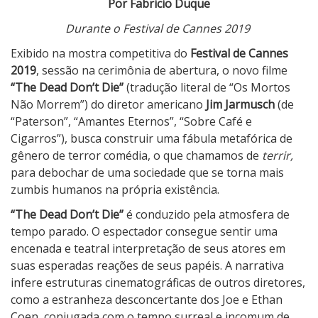
Por Fabricio Duque
r
Durante o Festival de Cannes 2019
t
o
Exibido na mostra competitiva do
Festival de Cannes
s
2019
, sessão na cerimônia de abertura, o novo filme
N
“The Dead Don’t Die”
(tradução literal de “Os Mortos
ã
Não Morrem”) do diretor americano
Jim Jarmusch
(de
o
“Paterson”, “Amantes Eternos”, “Sobre Café e
M
Cigarros”), busca construir uma fábula metafórica de
o
gênero de terror comédia, o que chamamos de
terrir,
r
para debochar de uma sociedade que se torna mais
r
zumbis humanos na própria existência.
e
“The Dead Don’t Die”
é conduzido pela atmosfera de
m
tempo parado. O espectador consegue sentir uma
encenada e teatral interpretação de seus atores em
suas esperadas reações de seus papéis. A narrativa
infere estruturas cinematográficas de outros diretores,
como a estranheza desconcertante dos Joe e Ethan
Coen, conjugada com o tempo surreal e incomum de