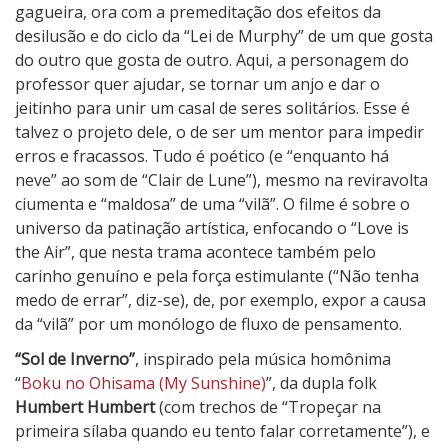
gagueira, ora com a premeditação dos efeitos da
desilusão e do ciclo da “Lei de Murphy” de um que gosta
do outro que gosta de outro. Aqui, a personagem do
professor quer ajudar, se tornar um anjo e dar o
jeitinho para unir um casal de seres solitários. Esse é
talvez o projeto dele, o de ser um mentor para impedir
erros e fracassos. Tudo é poético (e “enquanto há
neve” ao som de “Clair de Lune”), mesmo na reviravolta
ciumenta e “maldosa” de uma “vilã”. O filme é sobre o
universo da patinação artística, enfocando o “Love is
the Air”, que nesta trama acontece também pelo
carinho genuíno e pela força estimulante (“Não tenha
medo de errar”, diz-se), de, por exemplo, expor a causa
da “vilã” por um monólogo de fluxo de pensamento.
“Sol de Inverno”
, inspirado pela música homônima
“
Boku no Ohisama (My Sunshine)
”, da dupla folk
Humbert Humbert
(com trechos de “Tropeçar na
primeira sílaba quando eu tento falar corretamente”), e