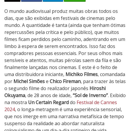
S
O mundo audiovisual produz muitas obras todos os
o
dias, que são exibidas em festivais de cinemas pelo
l
mundo. A quantidade é tanta (ainda que tenham ótimas
d
repercussões pela crítica e pelo público), que muitos
e
filmes ficam perdidos pelo caminho, adentrando em um
I
limbo à espera de serem encontrados. Isso faz dos
n
compradores pessoas essenciais. Por seus olhos mais
v
sensíveis e atentos, muitas pérolas saem da fila e são
e
finalmente lançadas nos cinemas. E este é o feito de
r
uma distribuidora iniciante,
Michiko Filmes
, comandada
n
por
Michel Simões
e
Chico Fireman
, para trazer às telas
o
o segundo filme do realizador japonês
Hiroshi
Okuyama
, de 28 anos de idade,
“Sol de Inverno”
. Exibido
na mostra
Un Certain Regard
do
Festival de Cannes
2024
, o longa-metragem é uma experiência sensorial,
que nos imerge em uma narrativa metafísica de tempo
suspenso da realidade ao abordar naturalista
coloquialismo de um dia-a-dia rotineiro de vida