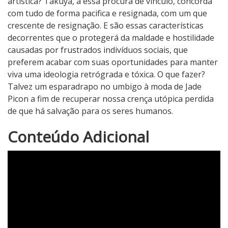
artística? Takuya, a essa procura de vínculo, concorda
com tudo de forma pacifica e resignada, com um que
crescente de resignação. E são essas características
decorrentes que o protegerá da maldade e hostilidade
causadas por frustrados indivíduos sociais, que
preferem acabar com suas oportunidades para manter
viva uma ideologia retrógrada e tóxica. O que fazer?
Talvez um esparadrapo no umbigo à moda de Jade
Picon a fim de recuperar nossa crença utópica perdida
de que há salvação para os seres humanos.
4
Conteúdo Adicional
N
o
t
a
d
o
C
r