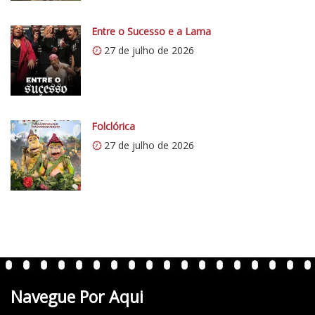
i
0
Entre o Sucesso e a Lama
.
27 de julho de 2026
w
p
.
c
o
Folclórica
m
27 de julho de 2026
/
v
e
r
t
e
n
t
Navegue Por Aqui
e
s