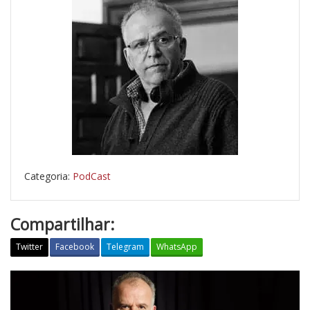
Categoria:
PodCast
Compartilhar:
Twitter
Facebook
Telegram
WhatsApp
P
r