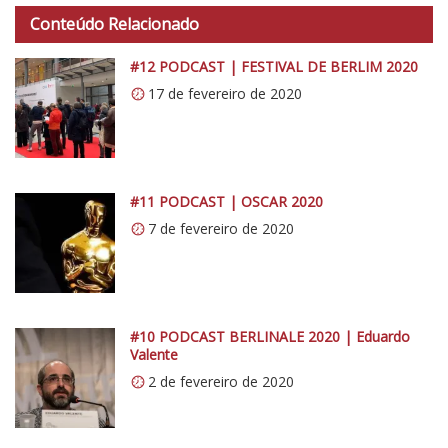
e
t
Conteúdo Relacionado
y
t
r
p
#12 PODCAST | FESTIVAL DE BERLIM 2020
o
s
17 de fevereiro de 2020
:
/
/
i
0
#11 PODCAST | OSCAR 2020
.
7 de fevereiro de 2020
w
p
.
c
#10 PODCAST BERLINALE 2020 | Eduardo
o
Valente
m
2 de fevereiro de 2020
/
v
e