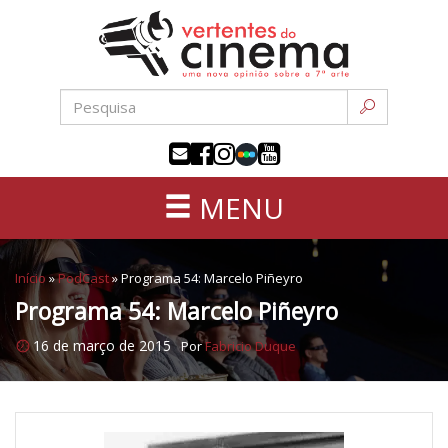
Uma
Pular
nova
para
opinião
o
sobre
conteúdo
a
sétima
arte
MENU
Início
»
PodCast
»
Programa 54: Marcelo Piñeyro
Programa 54: Marcelo Piñeyro
16 de março de 2015
Por
Fabricio Duque