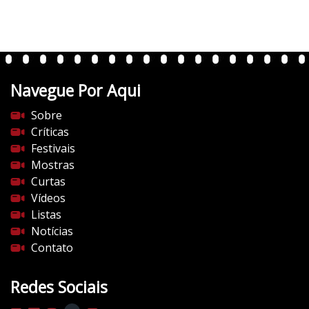
r
t
e
n
t
Navegue Por Aqui
e
s
Sobre
d
Críticas
o
Festivais
c
Mostras
i
Curtas
n
Vídeos
e
Listas
m
Notícias
a
Contato
.
c
Redes Sociais
o