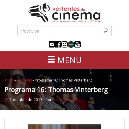
Uma
Pular
nova
para
opinião
o
sobre
conteúdo
a
sétima
arte
MENU
Início
»
PodCast
»
Programa 16: Thomas Vinterberg
Programa 16: Thomas Vinterberg
1 de abril de 2013
Por
Fabricio Duque