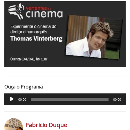
P
r
o
g
r
a
m
a
1
6
:
T
Ouça o Programa
h
o
Tocador
00:00
00:00
m
de
a
áudio
s
V
Fabricio Duque
i