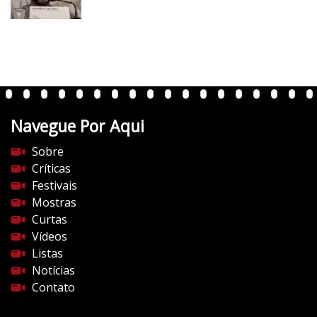
v
e
r
t
e
n
t
Navegue Por Aqui
e
s
Sobre
d
Críticas
o
Festivais
c
Mostras
i
Curtas
n
Vídeos
e
Listas
m
Notícias
a
Contato
.