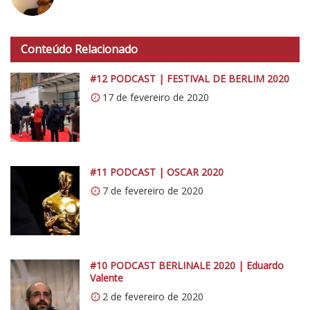
n
h
t
t
e
Conteúdo Relacionado
t
r
p
#12 PODCAST | FESTIVAL DE BERLIM 2020
b
s
17 de fevereiro de 2020
e
:
r
/
g
/
i
0
#11 PODCAST | OSCAR 2020
.
7 de fevereiro de 2020
w
p
.
c
#10 PODCAST BERLINALE 2020 | Eduardo
o
Valente
m
2 de fevereiro de 2020
/