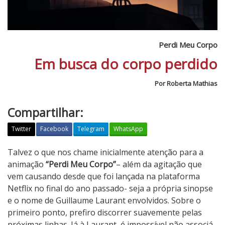
Perdi Meu Corpo
Em busca do corpo perdido
Por Roberta Mathias
Compartilhar:
Twitter
Facebook
Telegram
WhatsApp
P
Talvez o que nos chame inicialmente atenção para a
e
animação
“Perdi Meu Corpo”
– além da agitação que
r
vem causando desde que foi lançada na plataforma
d
Netflix no final do ano passado- seja a própria sinopse
i
e o nome de Guillaume Laurant envolvidos. Sobre o
M
primeiro ponto, prefiro discorrer suavemente pelas
e
próximas linhas. Já à Laurant, é impossível não associá-