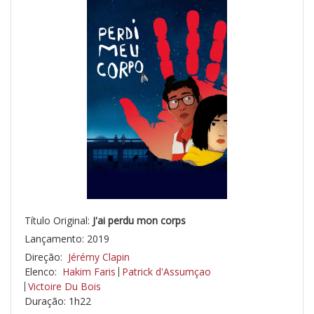
Título Original:
J'ai perdu mon corps
Lançamento: 2019
Direção:
Jérémy Clapin
Elenco:
Hakim Faris
Patrick d'Assumçao
Victoire Du Bois
Duração: 1h22