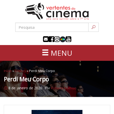
Uma
Pular
nova
para
opinião
o
sobre
conteúdo
a
sétima
arte
MENU
Início
»
Críticas
»
Perdi Meu Corpo
Perdi Meu Corpo
8 de janeiro de 2020
Por
Roberta Mathias