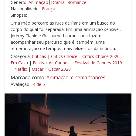
Gênero:
Animação
Drama
Romance
Nacionalidade:
França
Sinopse:
Uma mão percorre as ruas de Paris em um busca do
corpo do qual foi separada. Em uma animação sensível,
Jérémy Clapin e Guillaume Laurant nos fazem
acompanhar seu percurso que é, também, uma
rememoração de tempos mais felizes: os da infância.
Categoria:
Críticas
|
Critics Choice
|
Critics Choice 2020
|
Em Casa
|
Festival de Cannes
|
Festival de Cannes 2019
|
Netflix
|
Oscar
|
Oscar 2020
Marcado como:
Animação
,
cinema francês
Avaliação:
4 de 5