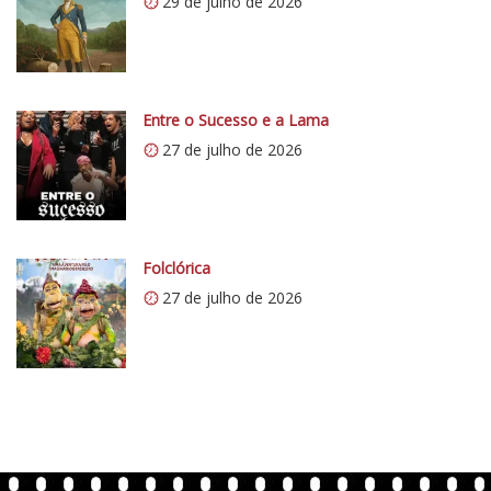
29 de julho de 2026
t
i
c
o
Entre o Sucesso e a Lama
5
1
27 de julho de 2026
Folclórica
27 de julho de 2026