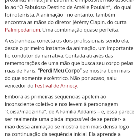
u
lo ao “O Fabuloso Destino de Amélie Poulain”
,
do qual
C
foi roteirista. A animação , no entanto, também
o
encontra as mãos do diretor Jérémy Clapin, do curta
r
Palmipedarium
. Uma combinação quase perfeita.
p
A estranheza conecta os dois profissionais sendo ela,
o
desde o primeiro instante da animação, um importante
fio condutor da narrativa. Contada através das
rememorações de uma mão que busca seu corpo pelas
ruas de Paris,
“Perdi Meu Corpo”
se mostra bem mais
do que somente excêntrico. Não por acaso, saiu
vencedor do
Festival de Annecy
.
Embora as primeiras sequências apelem ao
inconsciente coletivo e nos levem à personagem
“Coisa/mãozinha”, de A Família Addams – e, essa parece
ser realmente uma piada impossível de se perder- a
mão dessa animação se mostra bem mais densa logo
na continuação da sequência inicial. Ela aprende a