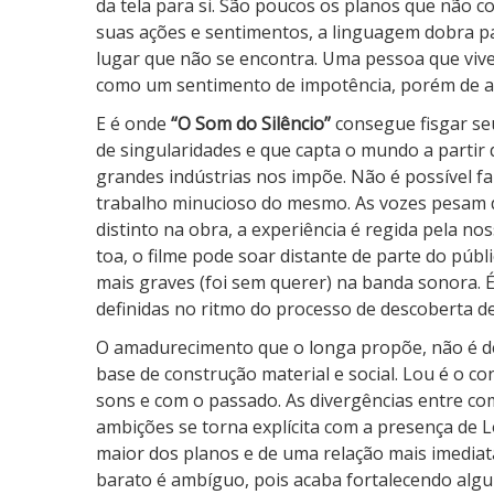
da tela para si. São poucos os planos que não 
i
suas ações e sentimentos, a linguagem dobra pa
o
lugar que não se encontra. Uma pessoa que viv
como um sentimento de impotência, porém de 
E é onde
“O Som do Silêncio”
consegue fisgar se
de singularidades e que capta o mundo a partir 
grandes indústrias nos impõe. Não é possível f
trabalho minucioso do mesmo. As vozes pesam 
distinto na obra, a experiência é regida pela n
toa, o filme pode soar distante de parte do públ
mais graves (foi sem querer) na banda sonora. 
definidas no ritmo do processo de descoberta d
O amadurecimento que o longa propõe, não é d
base de construção material e social. Lou é o 
sons e com o passado. As divergências entre 
ambições se torna explícita com a presença de
maior dos planos e de uma relação mais imedia
barato é ambíguo, pois acaba fortalecendo algun