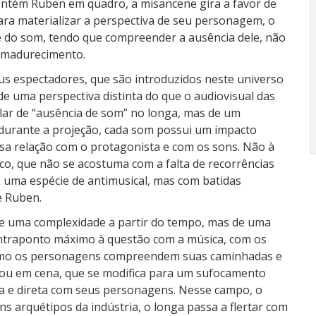
contém Ruben em quadro, a misancene gira a favor de
ra materializar a perspectiva de seu personagem, o
e do som, tendo que compreender a ausência dele, não
amadurecimento.
us espectadores, que são introduzidos neste universo
de uma perspectiva distinta do que o audiovisual das
alar de “ausência de som” no longa, mas de um
durante a projeção, cada som possui um impacto
ossa relação com o protagonista e com os sons. Não à
ico, que não se acostuma com a falta de recorrências
É uma espécie de antimusical, mas com batidas
e Ruben.
e uma complexidade a partir do tempo, mas de uma
contraponto máximo à questão com a música, com os
como os personagens compreendem suas caminhadas e
 Lou em cena, que se modifica para um sufocamento
ta e direta com seus personagens. Nesse campo, o
s arquétipos da indústria, o longa passa a flertar com