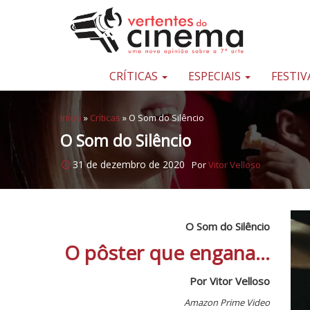
Pular para o conteúdo
Uma
nova
opinião
CRÍTICAS
ESPECIAIS
FESTIV
sobre
a
Início
»
Críticas
»
O Som do Silêncio
sétima
O Som do Silêncio
arte
31 de dezembro de 2020
Por
Vitor Velloso
O Som do Silêncio
O pôster que engana...
Por Vitor Velloso
Amazon Prime Video