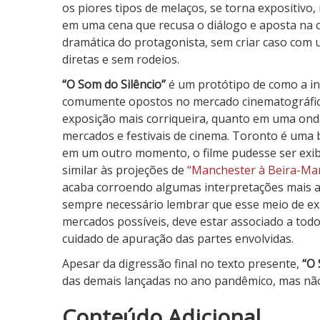
os piores tipos de melaços, se torna expositivo,
em uma cena que recusa o diálogo e aposta na 
dramática do protagonista, sem criar caso com 
diretas e sem rodeios.
“O Som do Silêncio”
é um protótipo de como a ind
comumente opostos no mercado cinematográfico
exposição mais corriqueira, quanto em uma ond
mercados e festivais de cinema. Toronto é uma 
em um outro momento, o filme pudesse ser exib
similar às projeções de
“Manchester à Beira-Ma
acaba corroendo algumas interpretações mais a
sempre necessário lembrar que esse meio de exibi
mercados possíveis, deve estar associado a todo
cuidado de apuração das partes envolvidas.
Apesar da digressão final no texto presente,
“O 
das demais lançadas no ano pandêmico, mas não
3
Conteúdo Adicional