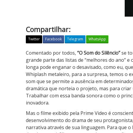
Compartilhar:
Twitter
Facebook
Telegram
WhatsApp
O
Comentado por todos,
“O Som do Silêncio”
se to
S
grande parte das listas de “melhores do ano” e 
o
longa pode enganar o desavisado, como eu, que
m
Whiplash metaleiro, para a surpresa, temos o 
d
som que se permite a ausência em determinado
o
dramática que norteia o projeto, mas para cria
S
Trabalhar com essa banda sonora como o princi
i
inovadora.
l
Mas o filme exibido pela Prime Video é conscien
ê
desenvolvimento do drama de seu protagonista
n
narrativa através de sua linguagem. Para que o
c