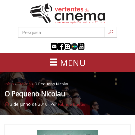
Uma
Pular
nova
para
opinião
o
sobre
conteúdo
a
sétima
arte
MENU
Início
»
Críticas
»
O Pequeno Nicolau
O Pequeno Nicolau
3 de junho de 2010
Por
Fabricio Duque