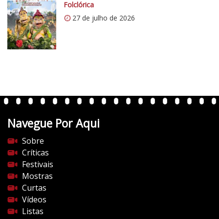
o
Folclórica
m
27 de julho de 2026
/
v
e
r
t
e
n
t
Navegue Por Aqui
e
s
Sobre
d
Críticas
o
Festivais
c
Mostras
i
Curtas
n
Vídeos
e
Listas
m