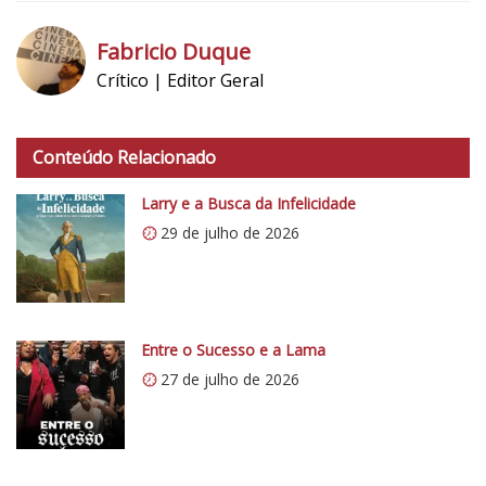
Fabricio Duque
Crítico | Editor Geral
h
t
Conteúdo Relacionado
t
p
Larry e a Busca da Infelicidade
s
29 de julho de 2026
:
/
/
i
0
Entre o Sucesso e a Lama
.
27 de julho de 2026
w
p
.
c