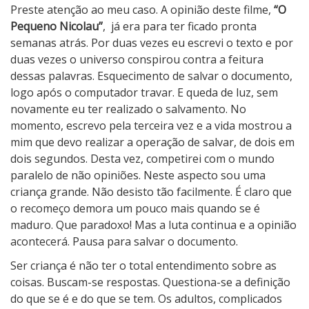
e
Preste atenção ao meu caso. A opinião deste filme,
“O
q
Pequeno Nicolau”
, já era para ter ficado pronta
u
semanas atrás. Por duas vezes eu escrevi o texto e por
e
duas vezes o universo conspirou contra a feitura
n
dessas palavras. Esquecimento de salvar o documento,
o
logo após o computador travar. E queda de luz, sem
N
novamente eu ter realizado o salvamento. No
i
momento, escrevo pela terceira vez e a vida mostrou a
c
mim que devo realizar a operação de salvar, de dois em
o
dois segundos. Desta vez, competirei com o mundo
l
paralelo de não opiniões. Neste aspecto sou uma
a
criança grande. Não desisto tão facilmente. É claro que
u
o recomeço demora um pouco mais quando se é
maduro. Que paradoxo! Mas a luta continua e a opinião
acontecerá. Pausa para salvar o documento.
Ser criança é não ter o total entendimento sobre as
coisas. Buscam-se respostas. Questiona-se a definição
do que se é e do que se tem. Os adultos, complicados