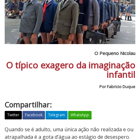
O Pequeno Nicolau
O típico exagero da imaginação
infantil
Por Fabricio Duque
Compartilhar:
Twitter
Facebook
Telegram
WhatsApp
O
Quando se é adulto, uma única ação não realizada e ou
P
atrapalhada é a gota d’água ao estágio de desespero.