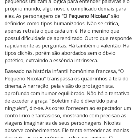
pequenos utilizam a lógica para entender palavras e o
próprio mundo, algo novo e complicado demais para
eles. As personagens de
“O Pequeno Nicolau”
são
definidos como tipos humanizados. Não se critica,
apenas retrata o que cada um é. Há o menino que
possui dificuldade de aprendizado. Outro que responde
rapidamente as perguntas. Há também o valentão. Há
tipos clichês, porém são abordados sem o óbvio
patético, extraindo a essência intrínseca.
Baseado na história infantil homônima francesa, “O
Pequeno Nicolau” transpassa os quadrinhos à tela do
cinema. A narração, pela visão do protagonista,
aprofunda com humor equilibrado. Não há a tentativa
de exceder a graça. “Boletim não é divertido para
ninguém”, diz-se. As cores fornecem ao espectador um
conto lírico e fantasioso, mostrando com precisão as
viagens imaginárias de seus personagens. Nicolas
absorve conhecimentos. Ele tenta entender as manias
dos pais, as suas próprias, a de seus amigos. O