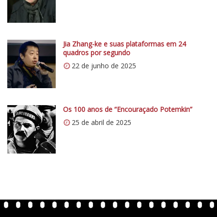
/
/
i
0
Jia Zhang-ke e suas plataformas em 24
quadros por segundo
.
22 de junho de 2025
w
p
.
c
Os 100 anos de “Encouraçado Potemkin”
o
25 de abril de 2025
m
/
v
e
r
t
e
n