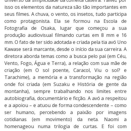
universo da simplicidade da colheita caseira. Talvez por
e
isso os elementos da natureza são tão importantes em
seus filmes. A chuva, o vento, os insetos, tudo participa
como protagonista. Ela se formou na Escola de
Fotografia de Osaka, lugar que começou a sua
produção audiovisual filmando curtas em 8 mm e 16
mm. O fato de ter sido adotada e criada pela tia avó Uno
Kawase será marcante, desde o início da sua carreira. A
diretora aborda temas como a busca pelo pai (em Céu,
Vento, Fogo, Água e Terra), a relação com sua mãe de
criação (em O sol poente, Caracol, Viu o sol? e
Tarachime), a memória e a transformação na região
onde foi criada (em Suzaku e História de gente da
montanha), sempre trabalhando nos limites entre
autobiografia, documentário e ficção. A avó a respeitou
e a apoiou – e atuou de forma condescendente – como
ser humano, percebendo a paixão por imagens
cotidianas (em movimento) da neta. Naomi a
homenageou numa trilogia de curtas. E foi com