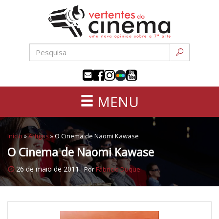
Uma
Pular
nova
para
opinião
o
sobre
conteúdo
a
sétima
arte
MENU
Início
»
Artigos
»
O Cinema de Naomi Kawase
O Cinema de Naomi Kawase
26 de maio de 2011
Por
Fabricio Duque