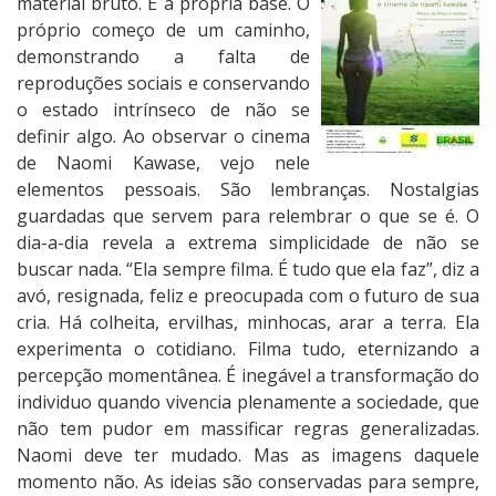
material bruto. É a própria base. O
próprio começo de um caminho,
demonstrando a falta de
reproduções sociais e conservando
o estado intrínseco de não se
definir algo. Ao observar o cinema
de Naomi Kawase, vejo nele
elementos pessoais. São lembranças. Nostalgias
guardadas que servem para relembrar o que se é. O
dia-a-dia revela a extrema simplicidade de não se
buscar nada. “Ela sempre filma. É tudo que ela faz”, diz a
avó, resignada, feliz e preocupada com o futuro de sua
cria. Há colheita, ervilhas, minhocas, arar a terra. Ela
experimenta o cotidiano. Filma tudo, eternizando a
percepção momentânea. É inegável a transformação do
individuo quando vivencia plenamente a sociedade, que
não tem pudor em massificar regras generalizadas.
Naomi deve ter mudado. Mas as imagens daquele
momento não. As ideias são conservadas para sempre,