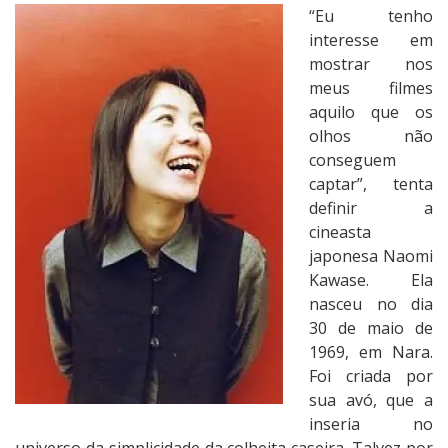
O
“Eu tenho
C
interesse em
i
mostrar nos
n
meus filmes
e
aquilo que os
m
olhos não
a
conseguem
d
captar”, tenta
e
definir a
N
cineasta
a
japonesa Naomi
o
Kawase. Ela
m
nasceu no dia
i
30 de maio de
K
1969, em Nara.
a
Foi criada por
w
sua avó, que a
a
inseria no
s