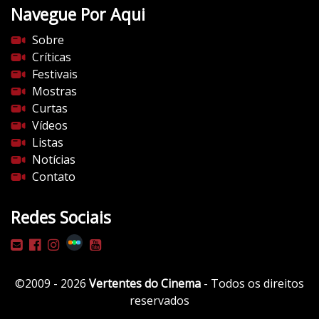
t
Navegue Por Aqui
e
s
Sobre
d
Críticas
o
Festivais
c
Mostras
i
Curtas
n
Vídeos
e
Listas
m
Notícias
a
Contato
.
c
Redes Sociais
o
m
/
w
©2009 - 2026
Vertentes do Cinema
- Todos os direitos
p
reservados
-