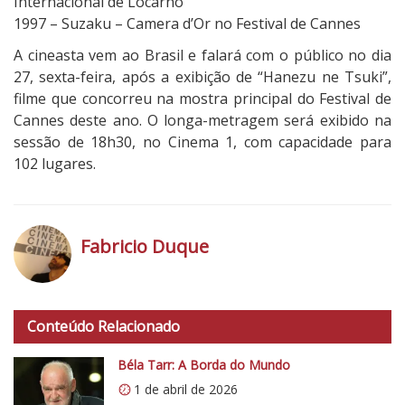
Internacional de Locarno
1997 – Suzaku – Camera d’Or no Festival de Cannes
A cineasta vem ao Brasil e falará com o público no dia
27, sexta-feira, após a exibição de “Hanezu ne Tsuki”,
filme que concorreu na mostra principal do Festival de
Cannes deste ano. O longa-metragem será exibido na
sessão de 18h30, no Cinema 1, com capacidade para
102 lugares.
Fabricio Duque
h
t
Conteúdo Relacionado
t
p
Béla Tarr: A Borda do Mundo
s
1 de abril de 2026
: