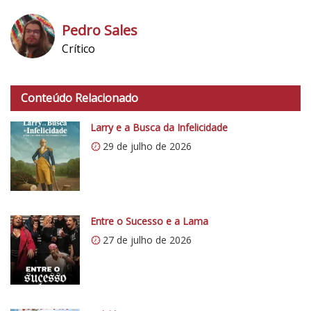
Pedro Sales
Crítico
h
t
Conteúdo Relacionado
t
p
Larry e a Busca da Infelicidade
s
29 de julho de 2026
:
/
/
i
0
Entre o Sucesso e a Lama
.
27 de julho de 2026
w
p
.
c