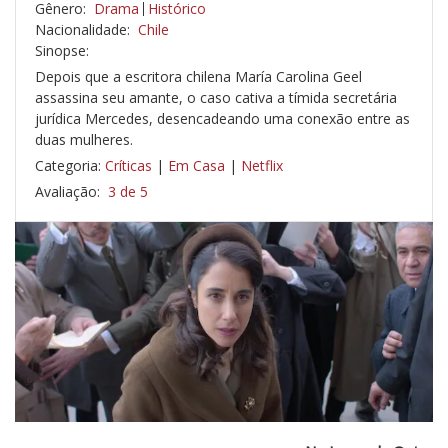
Gênero:
Drama
Histórico
Nacionalidade:
Chile
Sinopse:
Depois que a escritora chilena María Carolina Geel
assassina seu amante, o caso cativa a tímida secretária
jurídica Mercedes, desencadeando uma conexão entre as
duas mulheres.
Categoria:
Críticas
|
Em Casa
|
Netflix
Avaliação:
3 de 5