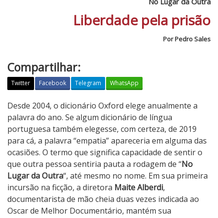
No Lugar da Outra
Liberdade pela prisão
Por Pedro Sales
Compartilhar:
Twitter
Facebook
Telegram
WhatsApp
N
Desde 2004, o dicionário Oxford elege anualmente a
o
palavra do ano. Se algum dicionário de língua
L
portuguesa também elegesse, com certeza, de 2019
u
para cá, a palavra “empatia” apareceria em alguma das
g
ocasiões. O termo que significa capacidade de sentir o
a
que outra pessoa sentiria pauta a rodagem de “
No
r
Lugar da Outra
“, até mesmo no nome. Em sua primeira
d
incursão na ficção, a diretora
Maite Alberdi
,
a
documentarista de mão cheia duas vezes indicada ao
O
Oscar de Melhor Documentário, mantém sua