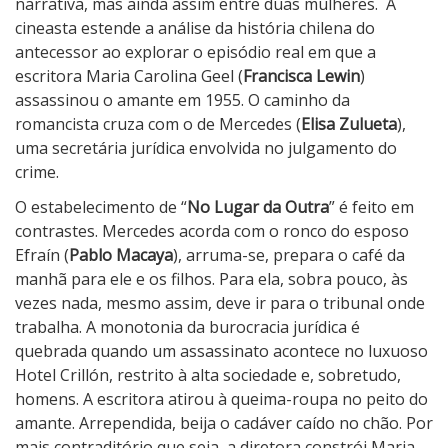
narrativa, mas ainda assim entre duas mulheres. A
cineasta estende a análise da história chilena do
antecessor ao explorar o episódio real em que a
escritora Maria Carolina Geel (
Francisca Lewin
)
assassinou o amante em 1955. O caminho da
romancista cruza com o de Mercedes (
Elisa Zulueta
),
uma secretária jurídica envolvida no julgamento do
crime.
O estabelecimento de “
No Lugar da Outra
” é feito em
contrastes. Mercedes acorda com o ronco do esposo
Efraín (
Pablo
Macaya
), arruma-se, prepara o café da
manhã para ele e os filhos. Para ela, sobra pouco, às
vezes nada, mesmo assim, deve ir para o tribunal onde
trabalha. A monotonia da burocracia jurídica é
quebrada quando um assassinato acontece no luxuoso
Hotel Crillón, restrito à alta sociedade e, sobretudo,
homens. A escritora atirou à queima-roupa no peito do
amante. Arrependida, beija o cadáver caído no chão. Por
mais contraditório que seja, a diretora constrói Maria