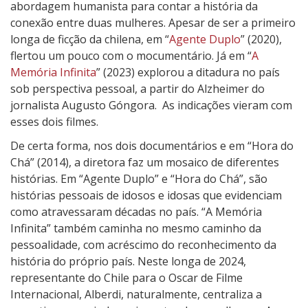
u
abordagem humanista para contar a história da
t
conexão entre duas mulheres. Apesar de ser a primeiro
r
longa de ficção da chilena, em “
Agente Duplo
” (2020),
a
flertou um pouco com o mocumentário. Já em “
A
Memória Infinita
” (2023) explorou a ditadura no país
sob perspectiva pessoal, a partir do Alzheimer do
jornalista Augusto Góngora. As indicações vieram com
esses dois filmes.
De certa forma, nos dois documentários e em “Hora do
Chá” (2014), a diretora faz um mosaico de diferentes
histórias. Em “Agente Duplo” e “Hora do Chá”, são
histórias pessoais de idosos e idosas que evidenciam
como atravessaram décadas no país. “A Memória
Infinita” também caminha no mesmo caminho da
pessoalidade, com acréscimo do reconhecimento da
história do próprio país. Neste longa de 2024,
representante do Chile para o Oscar de Filme
Internacional, Alberdi, naturalmente, centraliza a