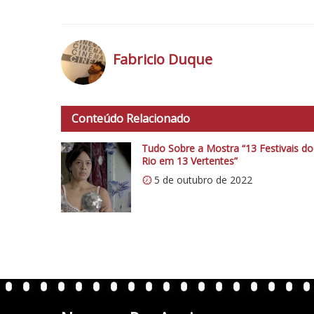
Fabricio Duque
h
t
Conteúdo Relacionado
t
p
Tudo Sobre a Mostra “13 Festivais do
s
Rio em 13 Vertentes”
:
5 de outubro de 2022
/
/
i
0
.
w
p
.