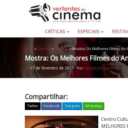
Pular para o conteúdo
Uma
nova
opinião
CRÍTICAS
ESPECIAIS
FESTIV
sobre
a
Início
»
Eventos
»
Mostras
»
Mostra: Os Melhores Filmes do 
sétima
Mostra: Os Melhores Filmes do An
arte
17 de fevereiro de 2011
Por
Fabricio Duque
Compartilhar:
Twitter
Facebook
Telegram
WhatsApp
M
Centro Cultu
o
MELHORES FI