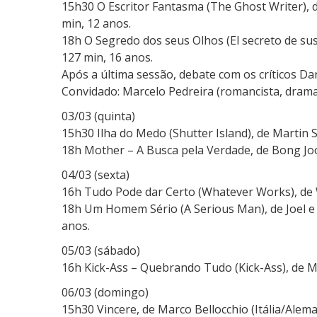
15h30 O Escritor Fantasma (The Ghost Writer), 
min, 12 anos.
18h O Segredo dos seus Olhos (El secreto de su
127 min, 16 anos.
Após a última sessão, debate com os críticos D
Convidado: Marcelo Pedreira (romancista, dramat
03/03 (quinta)
15h30 Ilha do Medo (Shutter Island), de Martin 
18h Mother – A Busca pela Verdade, de Bong Joo
04/03 (sexta)
16h Tudo Pode dar Certo (Whatever Works), de W
18h Um Homem Sério (A Serious Man), de Joel e 
anos.
05/03 (sábado)
16h Kick-Ass – Quebrando Tudo (Kick-Ass), de M
06/03 (domingo)
15h30 Vincere, de Marco Bellocchio (Itália/Alem