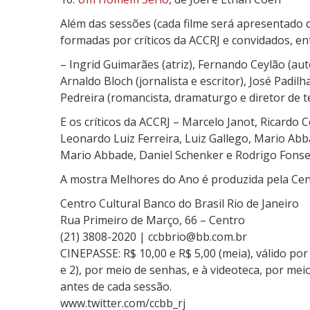
m
e
Além das sessões (cada filme será apresentado 
s
formadas por críticos da ACCRJ e convidados, ent
d
– Ingrid Guimarães (atriz), Fernando Ceylão (autor
o
Arnaldo Bloch (jornalista e escritor), José Padil
A
Pedreira (romancista, dramaturgo e diretor de tea
n
o
E os críticos da ACCRJ – Marcelo Janot, Ricardo 
[
Leonardo Luiz Ferreira, Luiz Gallego, Mario Abba
C
Mario Abbade, Daniel Schenker e Rodrigo Fonse
C
A mostra Melhores do Ano é produzida pela Cen
B
B
Centro Cultural Banco do Brasil Rio de Janeiro
R
Rua Primeiro de Março, 66 – Centro
J
(21) 3808-2020 |
ccbbrio@bb.com.br
]
CINEPASSE: R$ 10,00 e R$ 5,00 (meia), válido po
e 2), por meio de senhas, e à videoteca, por me
antes de cada sessão.
www.twitter.com/ccbb_rj