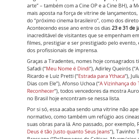
a
arte” – também com a Cine OP e a Cine BH), a Mo
s
mais aposta na força de vitrine de lançamentos,
do “próximo cinema brasileiro”, como dos direto
Acontecendo esse ano entre os dias
23 e 31 de j
inacreditável de visitantes que se empenham em
filmes, prestigiar e ser prestigiado pelo evento,
dos profissionais de imprensa.
Graças a Tiradentes, nomes hoje consagrados ti
Safadi (“
Meu Nome é Dindi
“), Adirley Queirós (
Ricardo e Luiz Pretti (“
Estrada para Ythaca
“), Ju
Dias com Ele”), Afonso Uchoa (“
A Vizinhança do 
Reconhecer
“), todos vencedores da mostra Auro
no Brasil hoje encontram-se nessa lista.
Por si só, essa acaba sendo uma vitrine não ap
normativo, como também um refúgio aos cineas
suas obras para lá. Ano passado, por exemplo, 
Deus é tão Justo quanto Seus Jeans
“), Tavinho T
Bressane (“Relâmpagos de Críticas, Murmúrios d