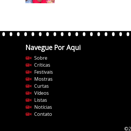
/
i
0
.
w
p
.
Navegue Por Aqui
c
Sobre
o
Críticas
m
Festivais
/
Mostras
v
Curtas
e
Vídeos
r
Listas
t
Notícias
e
Contato
n
t
e
©2