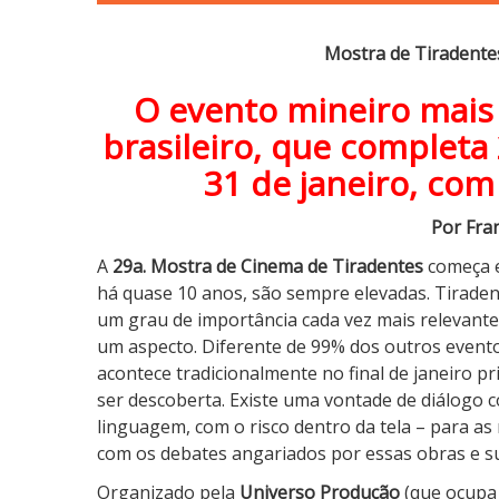
2
6
Mostra de Tiradente
:
N
O evento mineiro mais
o
s
brasileiro, que completa
s
31 de janeiro, co
a
s
Por Fra
E
A
29a. Mostra de Cinema de Tiradentes
começa e
x
há quase 10 anos, são sempre elevadas. Tiradent
p
um grau de importância cada vez mais relevan
e
um aspecto. Diferente de 99% dos outros eventos
c
acontece tradicionalmente no final de janeiro pr
t
ser descoberta. Existe uma vontade de diálogo 
a
linguagem, com o risco dentro da tela – para as
t
com os debates angariados por essas obras e s
i
v
Organizado pela
Universo Produção
(que ocupa 