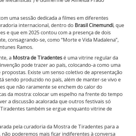
com uma sessão dedicada a filmes em diferentes
radoria internacional, dentro do
Brasil Cinemundi
, que
ções e que em 2025 contou com a presença de dois
nte, consagrando-se, como “Morte e Vida Madalena”,
Antunes Ramos.
nte, a
Mostra de Tiradentes
é uma vitrine regular da
invenção pode trazer ao país, colocando-a como uma
 propostas. Existe um senso coletivo de apresentação
á sendo produzido no país, além de manter-se vivo e
tes que não raramente se enchem do calor do
icas da mostra: colocar um espelho na frente do tempo
er a discussão acalorada que outros festivais só
e Tiradentes também se ergue enquanto vitrine de
rada pela curadoria da Mostra de Tiradentes para a
 não poderemos mais ficar indiferentes à conversa