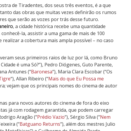
stra de Tiradentes, dos seus três eventos, é a que
 tanto das obras que muitas vezes definirão os rumos
res que serão as vozes por trás desse futuro.
aneiro
, a cidade histórica recebe uma quantidade
 conhecê-la, assistir a uma gama de mais de 100
 e realizar a cobertura mais ampla possível – no caso
veram seus primeiros raios de luz por lá, como Bruno
“A Cidade é uma Só?”), Pedro Diógenes, Guto Parente,
liana Antunes (“
Baronesa
“), Maria Clara Escobar (“Os
Tigre
“), Allan Ribeiro (“
Mais do que Eu Possa me
ra; vejam que os principais nomes do cinema de autor
enas para novos autores do cinema de fora do eixo
tas já com rodagem garantida, que podem carregar
Rodrigo Aragão (“
Prédio Vazio
“), Sérgio Silva (“
Nem
eixeira (“
Batguano Returns
“), além dos mestres Julio
e Metafísicas”) e Guilherme de Almeida Prado