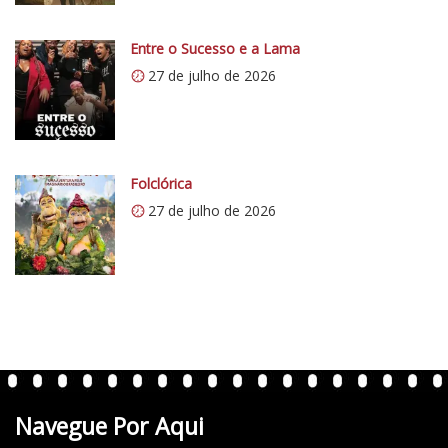
c
i
o
0
Entre o Sucesso e a Lama
5
.
1
27 de julho de 2026
w
p
.
c
o
Folclórica
m
27 de julho de 2026
/
v
e
r
t
e
n
t
Navegue Por Aqui
e