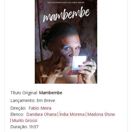
Título Original:
Mambembe
Lançamento: Em Breve
Direção:
Fabio Meira
Elenco:
Dandara Ohana
Índia Morena
Madona Show
Murilo Grossi
Duração: 1h37