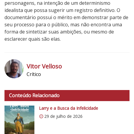
personagens, na intenção de um determinismo
idealista que possa sugerir um registro definitivo. O
documentário possui o mérito em demonstrar parte de
seu processo para o público, mas não encontra uma
forma de sintetizar suas ambições, ou mesmo de
esclarecer quais são elas.
2
N
o
Vitor Velloso
t
Crítico
a
h
d
t
o
Conteúdo Relacionado
t
C
p
r
Larry e a Busca da Infelicidade
s
í
29 de julho de 2026
:
t
/
i
/