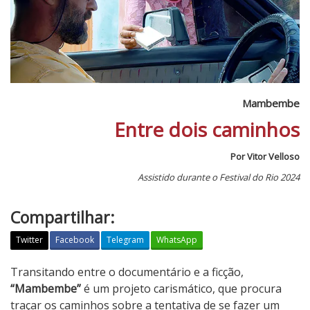
Mambembe
Entre dois caminhos
Por Vitor Velloso
Assistido durante o Festival do Rio 2024
Compartilhar:
Twitter
Facebook
Telegram
WhatsApp
M
Transitando entre o documentário e a ficção,
a
“Mambembe”
é um projeto carismático, que procura
m
traçar os caminhos sobre a tentativa de se fazer um