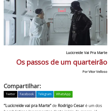
Lucicreide Vai Pra Marte
Os passos de um quarteirão
Por Vitor Velloso
Compartilhar:
Twitter
Facebook
Telegram
WhatsApp
L
“Lucicreide vai pra Marte”
de
Rodrigo Cesar
é um dos