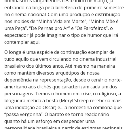
u
bombásticos lançamentos deste início de março, já
c
entrando na briga pela bilheteria do primeiro semestre
i
no cinema nacional. Com uma produção e distribuição
c
nos moldes de “Minha Vida em Marte”, “Minha Mãe é
r
uma Peça”, “De Pernas pro Ar” e “Os Farofeiros”, o
e
espectador já pode imaginar o tipo de humor que irá
i
contemplar aqui.
d
O longa é uma espécie de continuação exemplar de
e
tudo aquilo que vem circulando no cinema industrial
V
brasileiro dos últimos anos. Até mesmo na maneira
a
como mantém diversos arquétipos de nossa
i
dependência na representação, desde o cenário norte-
P
americano aos clichês que caracterizam cada um dos
r
personagens. Temos o homem em crise, o religioso, a
a
blogueira metida à besta (Meryl Streep receberia mais
M
uma indicação ao Oscar) e… a nordestina comilona que
a
“passa vergonha”. O barato se torna reacionário
r
quanto há um esforço em despender uma
t
personalidade brasileira a partir de estigmas regionais