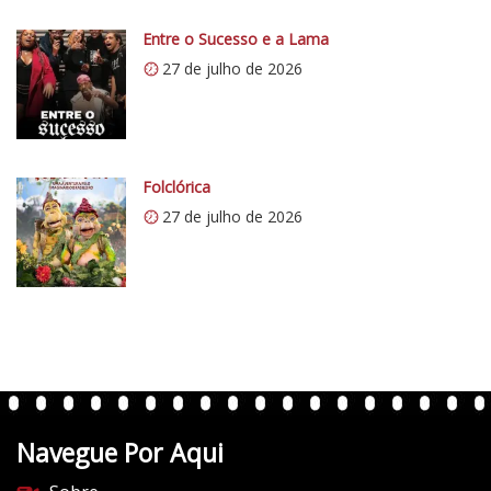
i
0
Entre o Sucesso e a Lama
.
27 de julho de 2026
w
p
.
c
o
Folclórica
m
27 de julho de 2026
/
v
e
r
t
e
n
t
Navegue Por Aqui
e
s