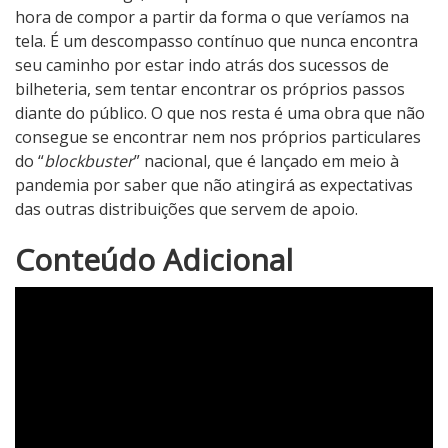
hora de compor a partir da forma o que veríamos na
tela. É um descompasso contínuo que nunca encontra
seu caminho por estar indo atrás dos sucessos de
bilheteria, sem tentar encontrar os próprios passos
diante do público. O que nos resta é uma obra que não
consegue se encontrar nem nos próprios particulares
do “
blockbuster
” nacional, que é lançado em meio à
pandemia por saber que não atingirá as expectativas
das outras distribuições que servem de apoio.
1
Conteúdo Adicional
N
o
t
a
d
o
C
r