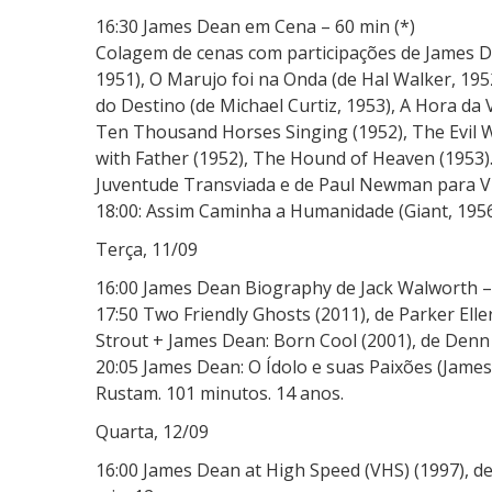
16:30 James Dean em Cena – 60 min (*)
Colagem de cenas com participações de James De
1951), O Marujo foi na Onda (de Hal Walker, 1952
do Destino (de Michael Curtiz, 1953), A Hora da 
Ten Thousand Horses Singing (1952), The Evil W
with Father (1952), The Hound of Heaven (1953)
Juventude Transviada e de Paul Newman para V
18:00: Assim Caminha a Humanidade (Giant, 1956
Terça, 11/09
16:00 James Dean Biography de Jack Walworth – 
17:50 Two Friendly Ghosts (2011), de Parker El
Strout + James Dean: Born Cool (2001), de Denn
20:05 James Dean: O Ídolo e suas Paixões (James
Rustam. 101 minutos. 14 anos.
Quarta, 12/09
16:00 James Dean at High Speed (VHS) (1997), de