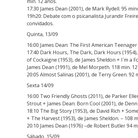
min. 12 anos.
17:30 James Dean (2001), de Mark Rydell. 95 min
19h20: Debate com o psicanalista Jurandir Freire
convidados.
Quinta, 13/09
16:00 James Dean: The First American Teenager (
17:40 Dark Hours, The Dark, Dark Hours (1954),
of Cockaigne (1953), de James Sheldon + I´m a F
James Dean (1991), de Mel Morpeth. 118 min. 12
20:05 Almost Salinas (2001), de Terry Green. 92 
Sexta 14/09
16:00 Two Friendly Ghosts (2011), de Parker El
Strout + James Dean: Born Cool (2001), de Denn 
18:10 The Big Story (1953), de David Rich + Som
+ The Harvest (1953), de James Sheldon. – 108 mi
20:10 James Dean (1976) –de Robert Butler 94 m
Sábado, 15/09