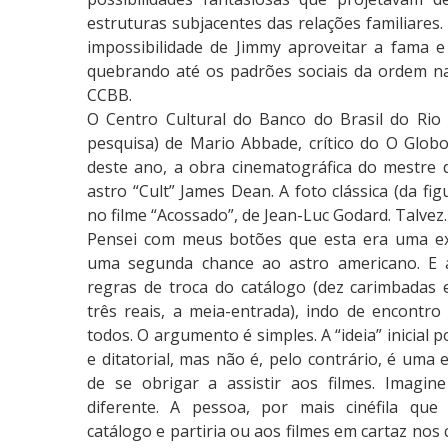
e
estruturas subjacentes das relações familiares
J
impossibilidade de Jimmy aproveitar a fama e
o
quebrando até os padrões sociais da ordem na
v
CCBB.
e
O Centro Cultural do Banco do Brasil do Rio 
m
pesquisa) de Mario Abbade, crítico do O Globo
deste ano, a obra cinematográfica do mestre 
astro “Cult” James Dean. A foto clássica (da fi
no filme “Acossado”, de Jean-Luc Godard. Talvez.
Pensei com meus botões que esta era uma ex
uma segunda chance ao astro americano. E 
regras de troca do catálogo (dez carimbadas
três reais, a meia-entrada), indo de encontro
todos. O argumento é simples. A “ideia” inicial 
e ditatorial, mas não é, pelo contrário, é uma 
de se obrigar a assistir aos filmes. Imagin
diferente. A pessoa, por mais cinéfila que 
catálogo e partiria ou aos filmes em cartaz nos