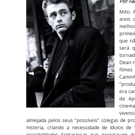
Por Fa
m
Mito. 
e
anos c
s
melhor
D
primeir
e
que nã
a
será 
n
tornad
,
Dean n
E
filmes
t
Caminh
e
“produ
r
era ca
n
da ép
a
cinema
m
vivenc
e
almejada pelos seus “possíveis” colegas de pr
n
histeria, criando a necessidade de ídolos de
t
possibilidades fantasiosas que projetavam d