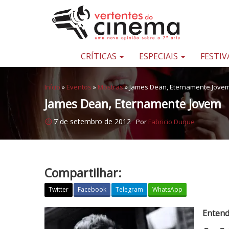
Pular para o conteúdo
Uma
nova
opinião
CRÍTICAS
ESPECIAIS
FESTIV
sobre
a
Início
»
Eventos
»
Mostras
»
James Dean, Eternamente Jove
sétima
James Dean, Eternamente Jovem
arte
7 de setembro de 2012
Por
Fabricio Duque
Compartilhar:
Twitter
Facebook
Telegram
WhatsApp
J
Enten
a