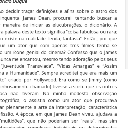
bricio Duque
Ao decidir traçar definições e afins sobre o astro dos
inquenta, James Dean, procurei, tentando buscar a
 maneira de iniciar as elucubrações, o dicionário. A
a palavra deste texto significa “coisa fabulosa ou rara;
o existe na realidade; lenda; fantasia”. Então, por que
que um ator que com apenas três filmes tenha se
o um ícone genial do cinema? Confesso que o James
unca me encantou, mesmo tendo adoração pelos seus
 “Juventude Transviada”, “Vidas Amargas” e “Assim
a a Humanidade”. Sempre acreditei que era mais um
to” criado por Hollywood. Era como se Jimmy (como
rinhosamente chamado) tivesse a sorte que os outros
oca não tiveram. Na minha modesta observação
tográfica, o assistia como um ator que procurava
iar plenamente a arte da interpretação, característica
ofissão. A época, em que James Dean viveu, ajudava a
 “multidões”, que não poderiam ser “reais”, mas sim
eterminados complexos individuais ou determinadas