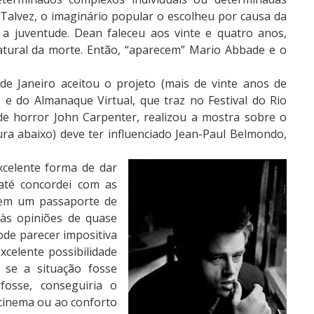
. Talvez, o imaginário popular o escolheu por causa da
 a juventude. Dean faleceu aos vinte e quatro anos,
tural da morte. Então, “aparecem” Mario Abbade e o
de Janeiro aceitou o projeto (mais de vinte anos de
 e do Almanaque Virtual, que traz no Festival do Rio
de horror John Carpenter, realizou a mostra sobre o
gura abaixo) deve ter influenciado Jean-Paul Belmondo,
celente forma de dar
até concordei com as
 em um passaporte de
 às opiniões de quase
pode parecer impositiva
excelente possibilidade
e se a situação fosse
fosse, conseguiria o
 cinema ou ao conforto