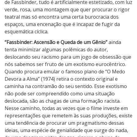
de Fassbinder, tudo é artificialmente estetizado, com luz
e
verde, rosa, uma montagem que quer procurar o rigor
Q
teatral mas só encontra uma certa burocracia dos
u
espaços, uma encenação que é incapaz de fugir da
e
esquemática cíclica.
d
“Fassbinder: Ascensão e Queda de um Gênio”
ainda
a
tenta minimizar algumas polêmicas do autor,
d
deslocando seu racismo para um jogo de obsessão que
e
nós sabemos ser fruto de um exotismo eurocêntrico.
u
Quando procura emular o famoso plano de “O Medo
m
Devora a Alma” (1974) retira o contexto original e
G
caminha na contramão do seu sentido. Esse exotismo
ê
não pode ser compreendido como uma situação
n
deslocada, são as chagas de uma formação racista.
i
Nesse caminho, todas as vezes que o filme investe em
o
representações que remetem às suas produções, existe
uma tendência de procurar um pragmatismo dessas
ideias, uma espécie de genialidade que surge do nada,