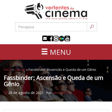
Uma
Pular
nova
para
opinião
o
sobre
conteúdo
a
sétima
arte
MENU
Início
»
Críticas
»
Fassbinder: Ascensão e Queda de um Gênio
Fassbinder: Ascensão e Queda de um
Gênio
26 de agosto de 2021
Por
Vitor Velloso