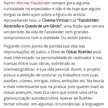
F
Rainer Werner Fassbinder
sempre gera alguma
a
curiosidade no espectador e não é de hoje que alguns
s
longas se debruçam sobre a figura do artista.
s
Aproveitando isso, o
Cinema Virtual
traz
“Fassbinder:
b
Ascensão e Queda de um Gênio”
, uma ficção que retrata
i
um período da vida de Fassbinder sem grandes
n
compromissos com a realidade. Ou assim parece.
d
Pegando como ponto de partida sua vida nas
e
improvisações do palco, o filme de
Oskar Roehler
está
r
mais interessado na personalidade do realizador e nas
:
transas entre suas obras, sobretudo as
A
cinematográficas, e sua vida pessoal. Assim, o projeto
s
possui a ambição de costurar os trabalhos com suas
c
paixões, ciúmes, intrigas, ódios, ambições etc. Na teoria
e
é mais interessante que na prática, pois quanto mais as
n
coisas avançam, mais fica claro que existe uma certa
s
glamourização autodestrutiva. Apesar de Roehler
ã
tentar simular, em algumas circunstâncias, a linguagem
o