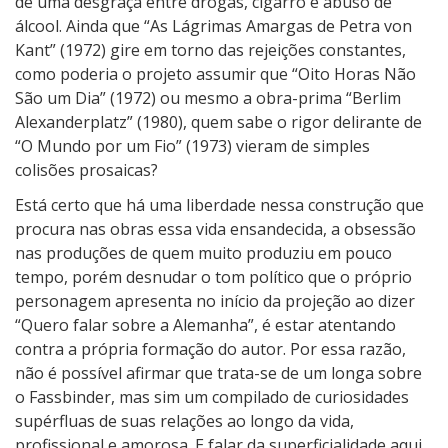
de uma desgraça entre drogas, cigarro e abuso de
álcool. Ainda que “As Lágrimas Amargas de Petra von
Kant” (1972) gire em torno das rejeições constantes,
como poderia o projeto assumir que “Oito Horas Não
São um Dia” (1972) ou mesmo a obra-prima “Berlim
Alexanderplatz” (1980), quem sabe o rigor delirante de
“O Mundo por um Fio” (1973) vieram de simples
colisões prosaicas?
Está certo que há uma liberdade nessa construção que
procura nas obras essa vida ensandecida, a obsessão
nas produções de quem muito produziu em pouco
tempo, porém desnudar o tom político que o próprio
personagem apresenta no início da projeção ao dizer
“Quero falar sobre a Alemanha”, é estar atentando
contra a própria formação do autor. Por essa razão,
não é possível afirmar que trata-se de um longa sobre
o Fassbinder, mas sim um compilado de curiosidades
supérfluas de suas relações ao longo da vida,
profissional e amorosa. E falar da superficialidade aqui