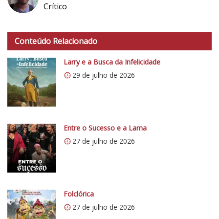
Crítico
h
t
Conteúdo Relacionado
t
p
Larry e a Busca da Infelicidade
s
29 de julho de 2026
:
/
/
i
0
Entre o Sucesso e a Lama
.
27 de julho de 2026
w
p
.
c
o
Folclórica
m
27 de julho de 2026
/