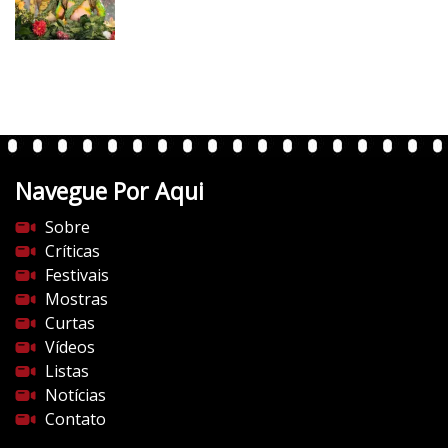
v
e
r
t
e
n
t
Navegue Por Aqui
e
s
Sobre
d
Críticas
o
Festivais
c
Mostras
i
Curtas
n
Vídeos
e
Listas
m
Notícias
a
Contato
.