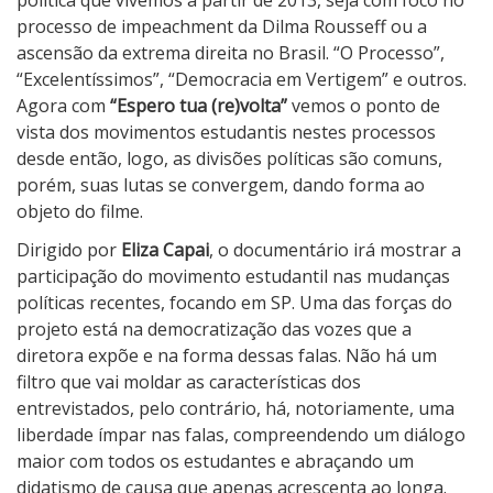
política que vivemos a partir de 2013, seja com foco no
processo de impeachment da Dilma Rousseff ou a
ascensão da extrema direita no Brasil. “O Processo”,
“Excelentíssimos”, “Democracia em Vertigem” e outros.
Agora com
“Espero tua (re)volta”
vemos o ponto de
vista dos movimentos estudantis nestes processos
desde então, logo, as divisões políticas são comuns,
porém, suas lutas se convergem, dando forma ao
objeto do filme.
Dirigido por
Eliza Capai
, o documentário irá mostrar a
participação do movimento estudantil nas mudanças
políticas recentes, focando em SP. Uma das forças do
projeto está na democratização das vozes que a
diretora expõe e na forma dessas falas. Não há um
filtro que vai moldar as características dos
entrevistados, pelo contrário, há, notoriamente, uma
liberdade ímpar nas falas, compreendendo um diálogo
maior com todos os estudantes e abraçando um
didatismo de causa que apenas acrescenta ao longa.