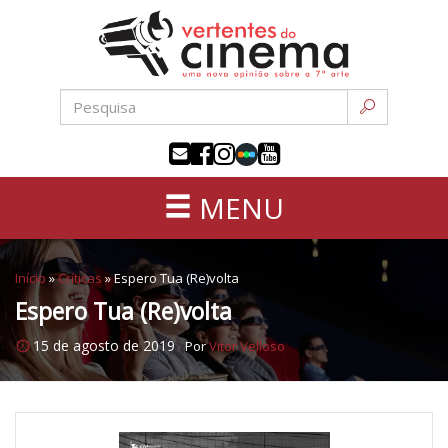
Uma
Pular
nova
para
opinião
o
sobre
conteúdo
a
sétima
arte
MENU
Início
»
Críticas
»
Espero Tua (Re)volta
Espero Tua (Re)volta
15 de agosto de 2019
Por
Vitor Velloso