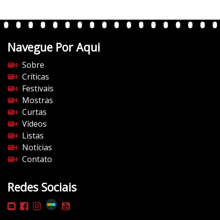
t
e
n
t
Navegue Por Aqui
e
s
Sobre
d
Críticas
o
Festivais
c
Mostras
i
Curtas
n
Vídeos
e
Listas
m
Notícias
a
Contato
.
c
Redes Sociais
o
m
/