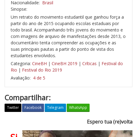
Nacionalidade:
Brasil
Sinopse:
Um retrato do movimento estudantil que ganhou força a
partir do ano de 2015 ocupando escolas estaduais por
todo brasil. Acompanhando três jovens do movimento e
com imagens de arquivo de manifestações desde 2013, o
documentário tenta compreender as ocupações e as
suas principais pautas a partir do ponto de vista dos
estudantes envolvidos.
Categoria:
CineBH
|
CineBH 2019
|
Críticas
|
Festival do
Rio
|
Festival do Rio 2019
Avaliação:
4 de 5
Compartilhar:
Twitter
Facebook
Telegram
WhatsApp
E
Espero tua (re)volta
s
p