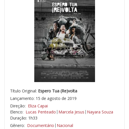
Título Original:
Espero Tua (Re)volta
Lançamento: 15 de agosto de 2019
Direção:
Eliza Capai
Elenco:
Lucas Penteado
Marcela Jesus
Nayara Souza
Duração: 1h33
Gênero:
Documentário
Nacional