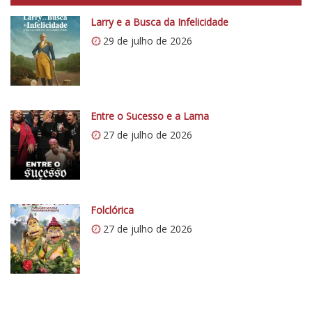
p
Larry e a Busca da Infelicidade
s
29 de julho de 2026
:
/
/
i
0
Entre o Sucesso e a Lama
.
27 de julho de 2026
w
p
.
c
Folclórica
o
27 de julho de 2026
m
/
v
e
r