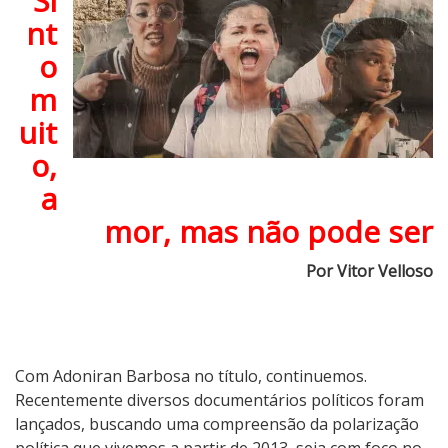
Si
e
nt
r
o
o
m
T
u
uit
a
o,
(
R
a
e
mor, mas não pode ser
)
v
Por Vitor Velloso
o
l
t
a
Com Adoniran Barbosa no título, continuemos.
Recentemente diversos documentários políticos foram
lançados, buscando uma compreensão da polarização