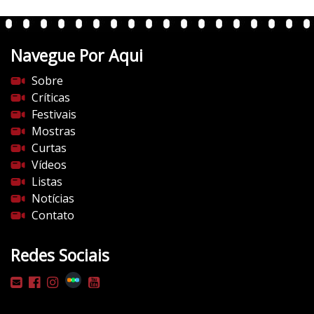
e
n
t
Navegue Por Aqui
e
s
Sobre
d
Críticas
o
Festivais
c
Mostras
i
Curtas
n
Vídeos
e
Listas
m
Notícias
a
Contato
.
c
Redes Sociais
o
m
/
w