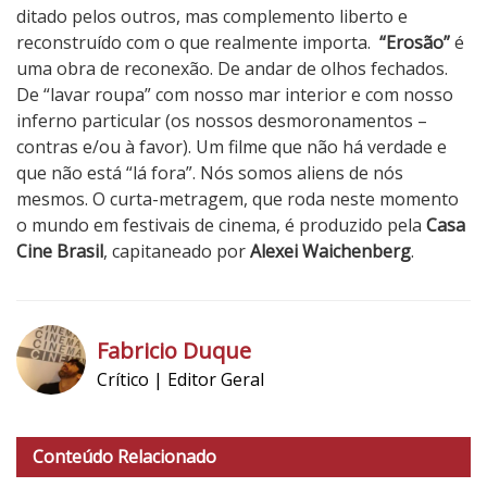
ditado pelos outros, mas complemento liberto e
reconstruído com o que realmente importa.
“Erosão”
é
uma obra de reconexão. De andar de olhos fechados.
De “lavar roupa” com nosso mar interior e com nosso
inferno particular (os nossos desmoronamentos –
contras e/ou à favor). Um filme que não há verdade e
que não está “lá fora”. Nós somos aliens de nós
mesmos. O curta-metragem, que roda neste momento
o mundo em festivais de cinema, é produzido pela
Casa
Cine Brasil
, capitaneado por
Alexei Waichenberg
.
4
N
o
Fabricio Duque
t
Crítico | Editor Geral
a
h
d
t
o
Conteúdo Relacionado
t
C
p