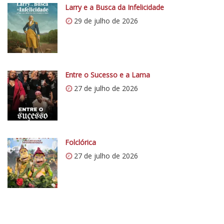
r
Larry e a Busca da Infelicidade
s
í
29 de julho de 2026
:
t
/
i
/
c
i
o
0
Entre o Sucesso e a Lama
5
.
1
27 de julho de 2026
w
p
.
c
o
Folclórica
m
27 de julho de 2026
/
v
e
r
t