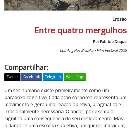
Erosão
Entre quatro mergulhos
Por Fabricio Duque
Los Angeles Brazilian Film Festival 2025
Compartilhar:
Twitter
Facebook
Telegram
WhatsApp
E
Um ser humano existe primeiramente como um
r
paradoxo cognitivo. Cada ação corpórea representa um
o
movimento e gera uma reação objetiva, pragmática e
s
irracionalmente necessária. O andar, por exemplo,
ã
significa uma consequência do seu deslocamento. Mas
o
o dançar é uma escolha subjetiva, um querer individual,