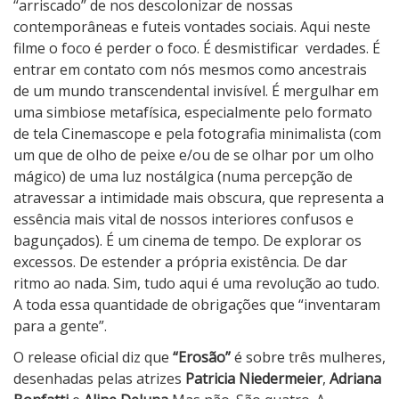
“arriscado” de nos descolonizar de nossas
contemporâneas e futeis vontades sociais. Aqui neste
filme o foco é perder o foco. É desmistificar
verdades. É
entrar em contato com nós mesmos como ancestrais
de um mundo transcendental invisível. É mergulhar em
uma simbiose metafísica, especialmente pelo formato
de tela Cinemascope e pela fotografia minimalista (com
um que de olho de peixe e/ou de se olhar por um olho
mágico) de uma luz nostálgica (numa percepção de
atravessar a intimidade mais obscura, que representa a
essência mais vital de nossos interiores confusos e
bagunçados). É um cinema de tempo. De explorar os
excessos. De estender a própria existência. De dar
ritmo ao nada. Sim, tudo aqui é uma revolução ao tudo.
A toda essa quantidade de obrigações que “inventaram
para a gente”.
O release oficial diz que
“Erosão”
é sobre três mulheres,
desenhadas pelas atrizes
Patricia Niedermeier
,
Adriana