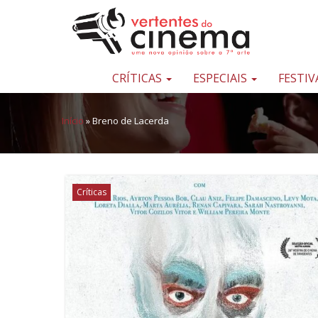
Pular para o conteúdo
Uma
nova
opinião
CRÍTICAS
ESPECIAIS
FESTIV
sobre
a
Início
»
Breno de Lacerda
sétima
arte
Críticas