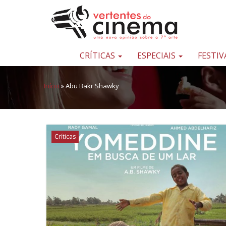
Pular para o conteúdo
Uma
nova
opinião
CRÍTICAS
ESPECIAIS
FESTIV
sobre
a
Início
»
Abu Bakr Shawky
sétima
arte
Críticas