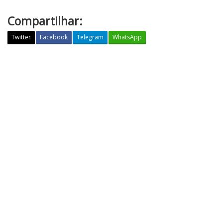
Compartilhar:
Twitter
Facebook
Telegram
WhatsApp
R
E
L
E
M
B
R
E
A
S
C
A
R
T