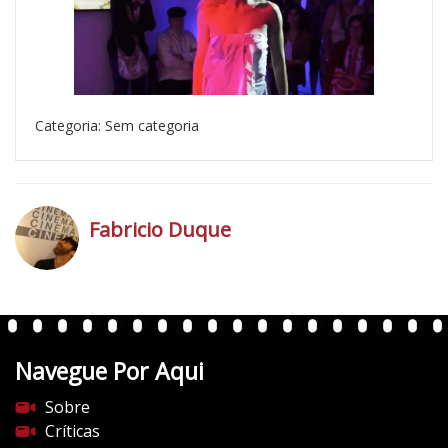
Categoria: Sem categoria
Fabricio Duque
h
t
t
p
Navegue Por Aqui
s
:
Sobre
/
Críticas