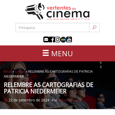
Uma
Pular
nova
para
opinião
o
sobre
conteúdo
a
sétima
arte
MENU
Início
»
Curtas
»
RELEMBRE AS CARTOGRAFIAS DE PATRICIA
NIEDERMEIER
RELEMBRE AS CARTOGRAFIAS DE
PATRICIA NIEDERMEIER
22 de setembro de 2024
Por
Fabricio Duque