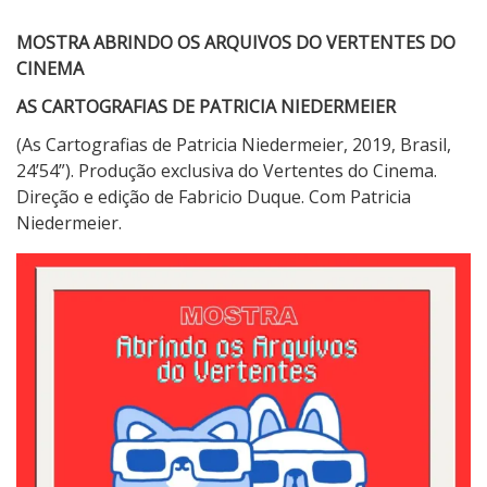
O
G
MOSTRA ABRINDO OS ARQUIVOS DO VERTENTES DO
R
CINEMA
A
AS CARTOGRAFIAS DE PATRICIA NIEDERMEIER
F
I
(As Cartografias de Patricia Niedermeier, 2019, Brasil,
A
24’54”). Produção exclusiva do Vertentes do Cinema.
S
Direção e edição de Fabricio Duque. Com Patricia
D
Niedermeier.
E
P
A
T
R
I
C
I
A
N