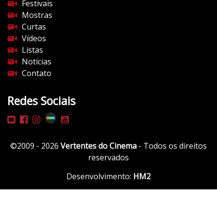
/
Festivais
i
Mostras
0
Curtas
.
Vídeos
w
Listas
p
Notícias
.
Contato
c
o
Redes Sociais
m
/
v
e
©2009 - 2026
Vertentes do Cinema
- Todos os direitos
r
reservados
t
e
Desenvolvimento:
HM2
n
t
e