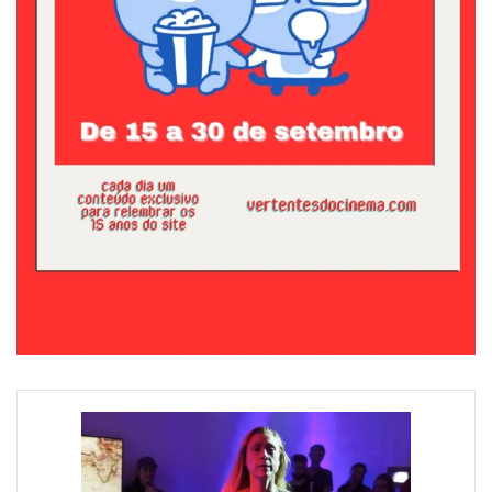
I
E
D
E
R
M
E
I
E
R