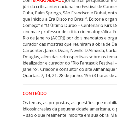
á
Com
MARIO ABBADE
Jornalista, pesquisador e c
r
júri da crítica internacional no Festival de Canne
i
Cuba, Palm Springs, São Francisco e Dubai, entre
o
que Iniciou a Era Disco no Brasil”. Editor e org
D
Começo” e “O Último Durão – Centenário Kirk Do
a
cinema e professor de crítica cinematográfica. F
v
Rio de Janeiro (ACCRJ) por dois mandatos e org
i
curador das mostras que reuniram a obra de Dav
d
Carpenter, James Dean, Neville D’Almeida, Carlo
L
Douglas, além das retrospectivas sobre os temas
y
idealizador e curador do “Rio Fantastik Festival 
n
Janeiro”. Criador e consultor do site Almanaque V
c
Quartas, 7, 14, 21, 28 de junho, 19h (3 horas d
h
à
CONTEÚDO
s
Q
Os temas, as propostas, as questões que mobiliz
u
idiossincrasias da pequena cidade americana, 
a
– são o que realmente importa em sua obra. Mas