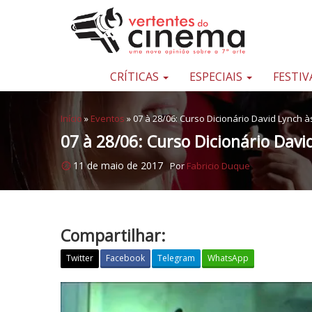
Pular para o conteúdo
Uma
nova
opinião
CRÍTICAS
ESPECIAIS
FESTIV
sobre
a
Início
»
Eventos
»
07 à 28/06: Curso Dicionário David Lynch à
sétima
07 à 28/06: Curso Dicionário Davi
arte
11 de maio de 2017
Por
Fabricio Duque
Compartilhar:
Twitter
Facebook
Telegram
WhatsApp
0
7