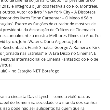
rítico de cinema do jornal O Globo, foi presidente do
s 2015 e integrou o júri dos festivais do Rio, Montreal,
 outros. Autor do livro “New York City – A Discoteca
anizador dos livros “John Carpenter – O Medo é Só o
uglas”. Exerce as funções de curador de mostras de
oi presidente da Associação de Críticos de Cinema do
aniza anualmente a mostra Melhores Filmes do Ano. Foi
id Lynch, John Waters, Dario Argento, John
s Reichenbach, Frank Sinatra, George A. Romero e Kirk
 “Jornada nas Estrelas” e “A Era Disco no Cinema”. É
– Festival Internacional de Cinema Fantástico do Rio de
irtual.
e aula) – no Estação NET Botafogo
am o cineasta David Lynch – como a violência, as
o papel do homem na sociedade e o mundo dos sonhos
 isso pode não ser suficiente: há quem queira