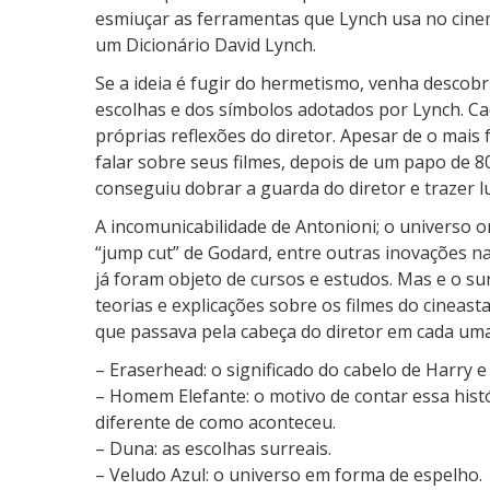
r
esmiuçar as ferramentas que Lynch usa no cinema
t
um Dicionário David Lynch.
a
Se a ideia é fugir do hermetismo, venha descobri
s
escolhas e dos símbolos adotados por Lynch. Cad
n
próprias reflexões do diretor. Apesar de o mais
o
falar sobre seus filmes, depois de um papo de 8
R
conseguiu dobrar a guarda do diretor e trazer 
J
A incomunicabilidade de Antonioni; o universo on
“jump cut” de Godard, entre outras inovações na
já foram objeto de cursos e estudos. Mas e o s
teorias e explicações sobre os filmes do cineast
que passava pela cabeça do diretor em cada uma
– Eraserhead: o significado do cabelo de Harry
– Homem Elefante: o motivo de contar essa histó
diferente de como aconteceu.
– Duna: as escolhas surreais.
– Veludo Azul: o universo em forma de espelho.