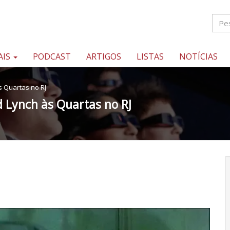
AIS
PODCAST
ARTIGOS
LISTAS
NOTÍCIAS
s Quartas no RJ
d Lynch às Quartas no RJ