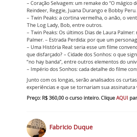
– Coração Selvagem: um remake do “O mágico de
Reindeer, Reggie, Juana Durango e Bobby Peru.
– Twin Peaks: a cortina vermelha, o anão, o ven
The Log Lady, Bob, entre outros.
– Twin Peaks: Os últimos Dias de Laura Palmer:
Palmer. – Estrada Perdida: por que um person
– Uma História Real: seria esse um filme convenc
que disfarçado? – Cidade dos Sonhos: o que signi
“no hay banda”, entre outros elementos do uni
– Império dos Sonhos: cada detalhe do filme cons
Junto com os longas, serão analisados os curtas
experiências e que se tornariam sua assinatura v
Preço: R$ 360,00 o curso inteiro. Clique
AQUI
par
Fabricio Duque