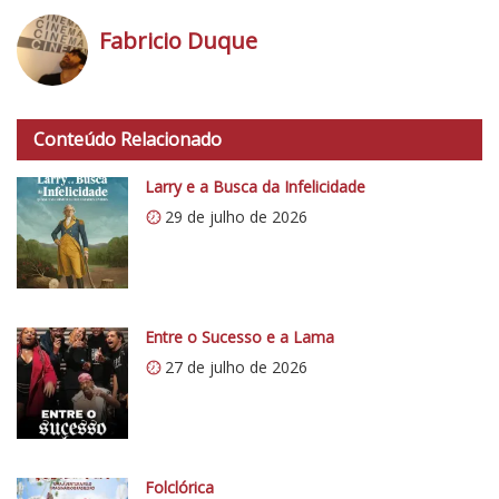
N
o
Fabricio Duque
t
a
h
d
t
o
Conteúdo Relacionado
t
C
p
Larry e a Busca da Infelicidade
r
s
í
29 de julho de 2026
:
t
/
i
/
c
i
o
0
Entre o Sucesso e a Lama
5
.
27 de julho de 2026
1
w
p
.
c
Folclórica