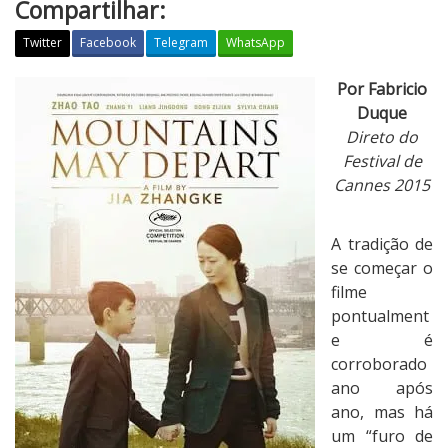
Compartilhar:
Twitter
Facebook
Telegram
WhatsApp
A
Por Fabricio
s
Duque
M
Direto do
o
Festival de
n
Cannes 2015
t
a
A tradição de
n
se começar o
h
filme
a
pontualment
s
e é
S
corroborado
e
ano após
S
ano, mas há
e
um “furo de