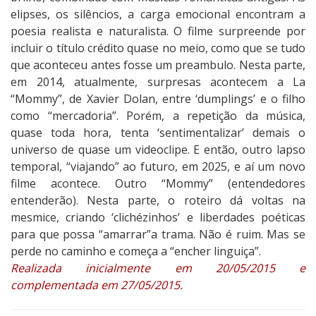
elipses, os silêncios, a carga emocional encontram a
poesia realista e naturalista. O filme surpreende por
incluir o título crédito quase no meio, como que se tudo
que aconteceu antes fosse um preambulo. Nesta parte,
em 2014, atualmente, surpresas acontecem a La
“Mommy”, de Xavier Dolan, entre ‘dumplings’ e o filho
como “mercadoria”. Porém, a repetição da música,
quase toda hora, tenta ‘sentimentalizar’ demais o
universo de quase um videoclipe. E então, outro lapso
temporal, “viajando” ao futuro, em 2025, e aí um novo
filme acontece. Outro “Mommy” (entendedores
entenderão). Nesta parte, o roteiro dá voltas na
mesmice, criando ‘clichézinhos’ e liberdades poéticas
para que possa “amarrar”a trama. Não é ruim. Mas se
perde no caminho e começa a “encher linguiça”.
Realizada inicialmente em 20/05/2015 e
complementada em 27/05/2015.
3