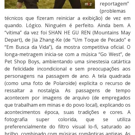
p
reportagem”
a
(problemas
r
técnicos que fizeram reiniciar a exibição) de vez em
a
quando. Lógico. Ninguém é perfeito. Ainda bem. A
m
“vítima” da vez foi SHAN HE GU REN (Mountains May
Depart), de Jia Zhang-Ke (de “Um Toque de Pecado” e
“Em Busca da Vida”), da mostra competitiva oficial. O
longa-metragem inicia-se com a música “Go West”, de
Pet Shop Boys, ambientando uma sinestesia catártica
de felicidade incondicional e sem preocupações aos
personagens na passagem de ano. A tela quadrada
(como uma foto de Polaroide) explicita o recurso de
ressaltar a nostalgia. As passagens de tempo
acontecem por imagens de arquivo (de empregados
que trabalham em minas e do povo local), explicando os
acontecimentos época, suas tradições e cores. A
fotografia super colorida, que se utiliza
preferencialmente do filtro visual lo-fi, saturado ao
brilho, combinado com músicas românticas antigas. As