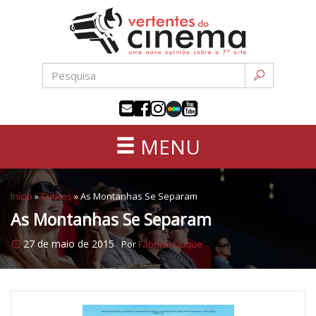
Uma
Pular
nova
para
opinião
o
sobre
conteúdo
a
sétima
arte
MENU
Início
»
Críticas
»
As Montanhas Se Separam
As Montanhas Se Separam
27 de maio de 2015
Por
Fabricio Duque