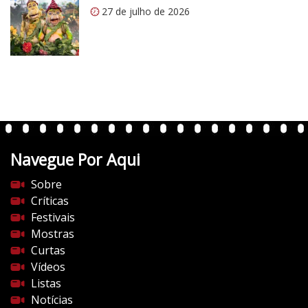
o
27 de julho de 2026
m
/
v
e
r
t
e
n
t
Navegue Por Aqui
e
s
Sobre
d
Críticas
o
Festivais
c
Mostras
i
Curtas
n
Vídeos
e
Listas
m
Notícias