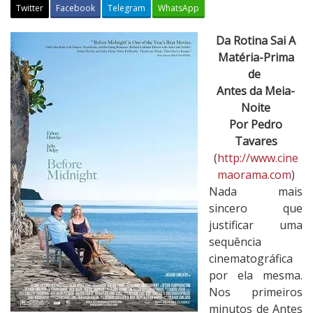
Twitter
Facebook
Telegram
WhatsApp
A
Da Rotina Sai A
n
Matéria-Prima
t
de
e
Antes da Meia-
s
Noite
d
Por Pedro
a
Tavares
M
(
http://www.cine
e
maorama.com
)
i
Nada mais
a
sincero que
-
justificar uma
N
sequência
o
cinematográfica
i
por ela mesma.
t
Nos primeiros
e
minutos de Antes