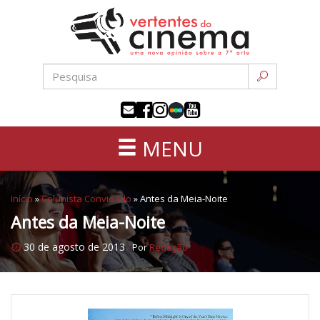
Uma
Pular
nova
para
opinião
o
sobre
conteúdo
a
sétima
arte
MENU
Início
»
Colunista Convidado
»
Antes da Meia-Noite
Antes da Meia-Noite
30 de agosto de 2013
Por
Redação