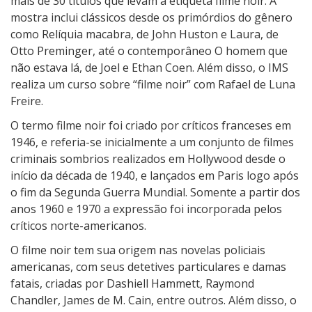
mais de 30 títulos que levam a etiqueta filme noir. A
I
mostra inclui clássicos desde os primórdios do gênero
R
como Relíquia macabra, de John Huston e Laura, de
n
Otto Preminger, até o contemporâneo O homem que
o
não estava lá, de Joel e Ethan Coen. Além disso, o IMS
I
realiza um curso sobre “filme noir” com Rafael de Luna
n
Freire.
s
O termo filme noir foi criado por críticos franceses em
t
1946, e referia-se inicialmente a um conjunto de filmes
i
criminais sombrios realizados em Hollywood desde o
t
início da década de 1940, e lançados em Paris logo após
u
o fim da Segunda Guerra Mundial. Somente a partir dos
t
anos 1960 e 1970 a expressão foi incorporada pelos
o
críticos norte-americanos.
M
o
O filme noir tem sua origem nas novelas policiais
r
americanas, com seus detetives particulares e damas
e
fatais, criadas por Dashiell Hammett, Raymond
i
Chandler, James de M. Cain, entre outros. Além disso, o
r