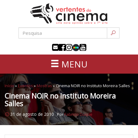
Uma
Pular
nova
para
opinião
o
sobre
conteúdo
a
sétima
arte
MENU
Início
»
Eventos
»
Mostras
»
Cinema NOIR no Instituto Moreira Salles
Cinema NOIR no Instituto Moreira
Salles
31 de agosto de 2010
Por
Fabricio Duque