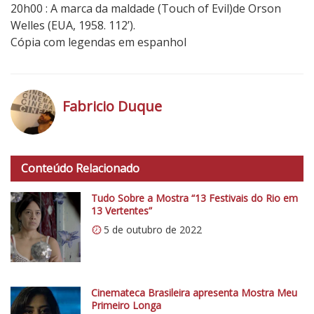
20h00 : A marca da maldade (Touch of Evil)de Orson
Welles (EUA, 1958. 112’).
Cópia com legendas em espanhol
Fabricio Duque
h
t
Conteúdo Relacionado
t
p
Tudo Sobre a Mostra “13 Festivais do Rio em
s
13 Vertentes”
:
5 de outubro de 2022
/
/
i
0
Cinemateca Brasileira apresenta Mostra Meu
Primeiro Longa
.