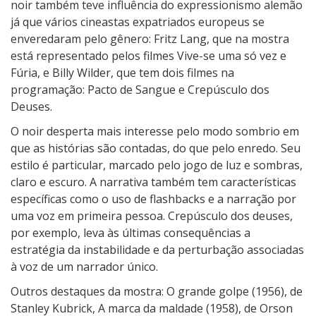
noir também teve influência do expressionismo alemão
a
já que vários cineastas expatriados europeus se
S
enveredaram pelo gênero: Fritz Lang, que na mostra
a
está representado pelos filmes Vive-se uma só vez e
l
Fúria, e Billy Wilder, que tem dois filmes na
l
programação: Pacto de Sangue e Crepúsculo dos
e
Deuses.
s
O noir desperta mais interesse pelo modo sombrio em
que as histórias são contadas, do que pelo enredo. Seu
estilo é particular, marcado pelo jogo de luz e sombras,
claro e escuro. A narrativa também tem características
específicas como o uso de flashbacks e a narração por
uma voz em primeira pessoa. Crepúsculo dos deuses,
por exemplo, leva às últimas consequências a
estratégia da instabilidade e da perturbação associadas
à voz de um narrador único.
Outros destaques da mostra: O grande golpe (1956), de
Stanley Kubrick, A marca da maldade (1958), de Orson