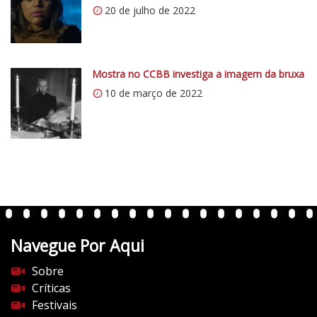
20 de julho de 2022
w
p
.
c
Mostra no CCBB investiga a imagem da bruxa
o
10 de março de 2022
m
/
v
e
r
t
e
n
t
Navegue Por Aqui
e
s
Sobre
d
Críticas
o
Festivais