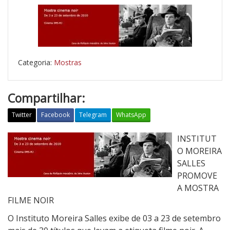
Categoria:
Mostras
Compartilhar:
Twitter
Facebook
Telegram
WhatsApp
C
INSTITUT
i
O MOREIRA
n
SALLES
e
PROMOVE
m
A MOSTRA
a
FILME NOIR
N
O Instituto Moreira Salles exibe de 03 a 23 de setembro
O