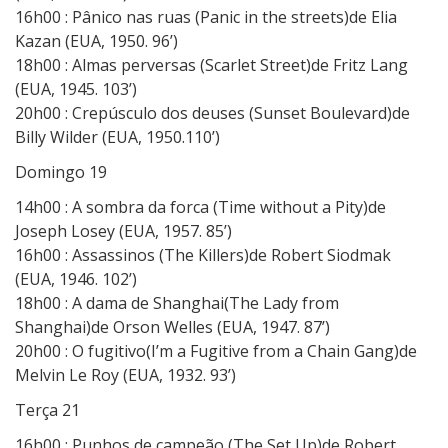
16h00 : Pânico nas ruas (Panic in the streets)de Elia
Kazan (EUA, 1950. 96’)
18h00 : Almas perversas (Scarlet Street)de Fritz Lang
(EUA, 1945. 103’)
20h00 : Crepúsculo dos deuses (Sunset Boulevard)de
Billy Wilder (EUA, 1950.110’)
Domingo 19
14h00 : A sombra da forca (Time without a Pity)de
Joseph Losey (EUA, 1957. 85’)
16h00 : Assassinos (The Killers)de Robert Siodmak
(EUA, 1946. 102’)
18h00 : A dama de Shanghai(The Lady from
Shanghai)de Orson Welles (EUA, 1947. 87’)
20h00 : O fugitivo(I’m a Fugitive from a Chain Gang)de
Melvin Le Roy (EUA, 1932. 93’)
Terça 21
16h00 : Punhos de campeão (The Set Up)de Robert