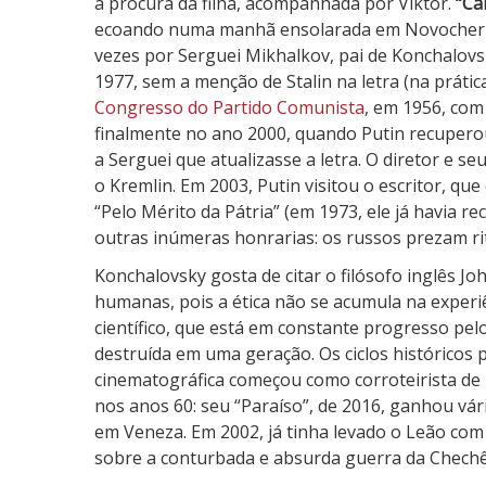
à procura da filha, acompanhada por Viktor.
“Ca
ecoando numa manhã ensolarada em Novocherkas
vezes por Serguei Mikhalkov, pai de Konchalovs
1977, sem a menção de Stalin na letra (na prátic
Congresso do Partido Comunista
, em 1956, com
finalmente no ano 2000, quando Putin recuperou 
a Serguei que atualizasse a letra. O diretor e 
o Kremlin. Em 2003, Putin visitou o escritor, 
“Pelo Mérito da Pátria” (em 1973, ele já havia re
outras inúmeras honrarias: os russos prezam ri
Konchalovsky gosta de citar o filósofo inglês J
humanas, pois a ética não se acumula na experiên
científico, que está em constante progresso pe
destruída em uma geração. Os ciclos históricos 
cinematográfica começou como corroteirista de
nos anos 60: seu “Paraíso”, de 2016, ganhou vár
em Veneza. Em 2002, já tinha levado o Leão com
sobre a conturbada e absurda guerra da Chechê