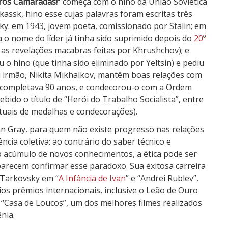
ros Camaradas!”
começa com o hino da União Soviética
sk, hino esse cujas palavras foram escritas três
ky: em 1943, jovem poeta, comissionado por Stalin; em
a o nome do líder já tinha sido suprimido depois do
20º
 as revelações macabras feitas por Khrushchov); e
o hino (que tinha sido eliminado por Yeltsin) e pediu
seu irmão, Nikita Mikhalkov, mantêm boas relações com
que completava 90 anos, e condecorou-o com a Ordem
cebido o título de “Herói do Trabalho Socialista”, entre
tuais de medalhas e condecorações).
ohn Gray, para quem não existe progresso nas relações
cia coletiva: ao contrário do saber técnico e
lo acúmulo de novos conhecimentos, a ética pode ser
parecem confirmar esse paradoxo. Sua exitosa carreira
 Tarkovsky em “
A Infância de Ivan
” e “Andrei Rublev”,
ios prêmios internacionais, inclusive o Leão de Ouro
 “Casa de Loucos”, um dos melhores filmes realizados
nia.