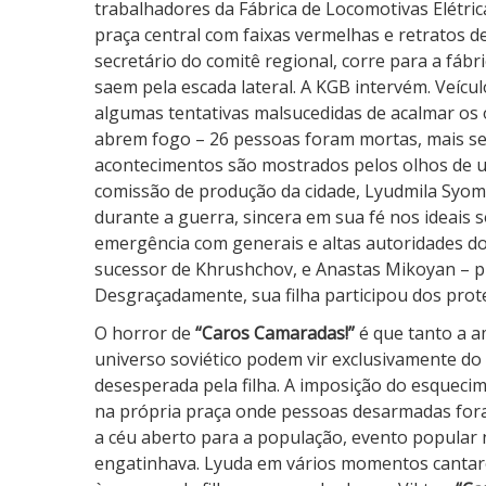
trabalhadores da Fábrica de Locomotivas Elétr
praça central com faixas vermelhas e retratos de
secretário do comitê regional, corre para a fáb
saem pela escada lateral. A KGB intervém. Veícu
algumas tentativas malsucedidas de acalmar os 
abrem fogo – 26 pessoas foram mortas, mais sete
acontecimentos são mostrados pelos olhos de u
comissão de produção da cidade, Lyudmila Syomin
durante a guerra, sincera em sua fé nos ideais so
emergência com generais e altas autoridades do
sucessor de Khrushchov, e Anastas Mikoyan – 
Desgraçadamente, sua filha participou dos prote
O horror de
“Caros Camaradas!”
é que tanto a 
universo soviético podem vir exclusivamente do 
desesperada pela filha. A imposição do esqueci
na própria praça onde pessoas desarmadas fora
a céu aberto para a população, evento popular
engatinhava. Lyuda em vários momentos cantarol