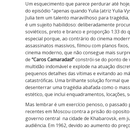
d
Um esquecimento que parece perdurar até hoje, 
a
do episódio “apenas quando Yulia (atriz Yulia V
s
Julia tem um talento maravilhoso para tragédia,
!
é um sujeito habilidoso: deliberadamente procur
soviéticos, preto e branco e proporção 1:33 do
especial porque, ao contrário do cinema modern
assassinatos massivos, filmou com planos fixo
cinema moderno, que não consegue mais surp
de
“Caros Camaradas!”
constrói-se do ponto de v
multidão indomável e explode na atuação discre
pequenos detalhes das vítimas e evitando ao má
catastróficas. Uma brilhante solução formal que
desenterrar uma tragédia abafada como o mas
estético, que inclui enquadramentos, locações, s
Mas lembrar é um exercício penoso, o passado 
recentes em Moscou contra a prisão do oposito
governo central na cidade de Khabarovsk, em ju
audiência. Em 1962, devido ao aumento do preço 