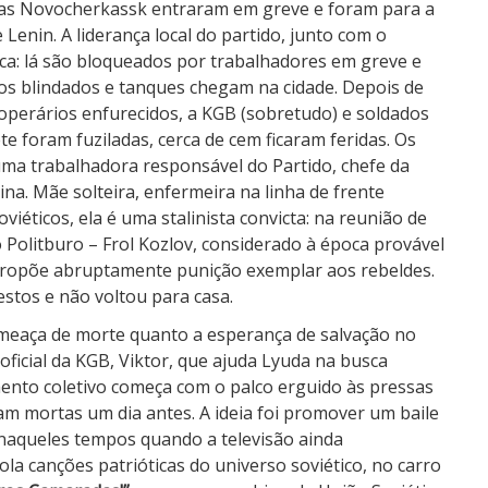
icas Novocherkassk entraram em greve e foram para a
 Lenin. A liderança local do partido, junto com o
rica: lá são bloqueados por trabalhadores em greve e
los blindados e tanques chegam na cidade. Depois de
operários enfurecidos, a KGB (sobretudo) e soldados
 foram fuziladas, cerca de cem ficaram feridas. Os
ma trabalhadora responsável do Partido, chefe da
a. Mãe solteira, enfermeira na linha de frente
viéticos, ela é uma stalinista convicta: na reunião de
 Politburo – Frol Kozlov, considerado à época provável
propõe abruptamente punição exemplar aos rebeldes.
stos e não voltou para casa.
ameaça de morte quanto a esperança de salvação no
oficial da KGB, Viktor, que ajuda Lyuda na busca
mento coletivo começa com o palco erguido às pressas
m mortas um dia antes. A ideia foi promover um baile
 naqueles tempos quando a televisão ainda
a canções patrióticas do universo soviético, no carro