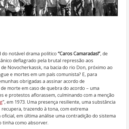
 do notável drama político
“Caros Camaradas!”
, de
pânico deflagrado pela brutal repressão aos
e de Novocherkassk, na bacia do rio Don, próximo ao
gue e mortes em um país comunista? E, para
temunhas obrigadas a assinar acordo de
a de morte em caso de quebra do acordo – uma
es e protestos aflorassem, culminando com a menção
ag
”, em 1973. Uma presença resiliente, uma substância
e recupera, trazendo à tona, com extrema
a oficial, em última análise uma contradição do sistema
o tinha como absorver.