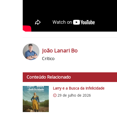
João Lanari Bo
Crítico
h
t
t
Conteúdo Relacionado
p
s
Larry e a Busca da Infelicidade
:
29 de julho de 2026
/
/
i