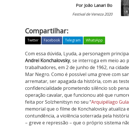
Por João Lanari Bo
Festival de Veneza 2020
Compartilhar:
Twitter
Facebook
Telegram
WhatsApp
C
Com essa dúvida, Lyuda, a personagem principal
a
Andrei Konchalovsky
, se interroga em meio ao 
r
trabalhadores, em 2 de junho de 1962, na cidad
o
Mar Negro. Como é possível uma greve com san
s
arrematar, ser apagada da história, com as tes
C
confidencialidade prometendo silêncio sob pen
a
operação cavalar, que funcionou até que rumor
m
feita por Solzhenitsyn no seu “
Arquipélago Gul
a
memorial que o filme de Konchalovsky atualiza 
r
contundência, a violência soterrada pela históri
a
– greve e repressão – que o próprio sistema nã