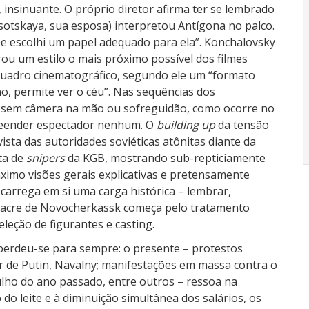
insinuante. O próprio diretor afirma ter se lembrado
ysotskaya, sua esposa) interpretou Antígona no palco.
 e escolhi um papel adequado para ela”. Konchalovsky
ou um estilo o mais próximo possível dos filmes
 quadro cinematográfico, segundo ele um “formato
o, permite ver o céu”. Nas sequências dos
s, sem câmera na mão ou sofreguidão, como ocorre no
reender espectador nenhum. O
building up
da tensão
ista das autoridades soviéticas atônitas diante da
ta de
snipers
da KGB, mostrando sub-repticiamente
ximo visões gerais explicativas e pretensamente
 carrega em si uma carga histórica – lembrar,
sacre de Novocherkassk começa pelo tratamento
eleção de figurantes e casting.
perdeu-se para sempre: o presente – protestos
r de Putin, Navalny; manifestações em massa contra o
lho do ano passado, entre outros – ressoa na
do leite e à diminuição simultânea dos salários, os