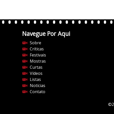
0
.
w
p
.
Navegue Por Aqui
c
o
Sobre
m
Críticas
/
Festivais
v
Mostras
e
Curtas
r
Vídeos
t
Listas
e
Notícias
n
Contato
t
e
©2
s
d