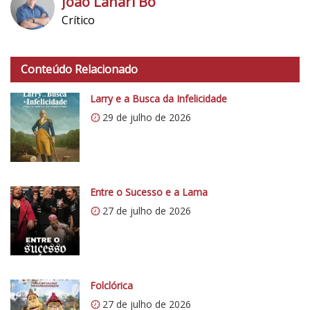
João Lanari Bo
Crítico
h
t
Conteúdo Relacionado
t
p
Larry e a Busca da Infelicidade
s
29 de julho de 2026
:
/
/
i
0
Entre o Sucesso e a Lama
.
27 de julho de 2026
w
p
.
c
o
Folclórica
m
27 de julho de 2026