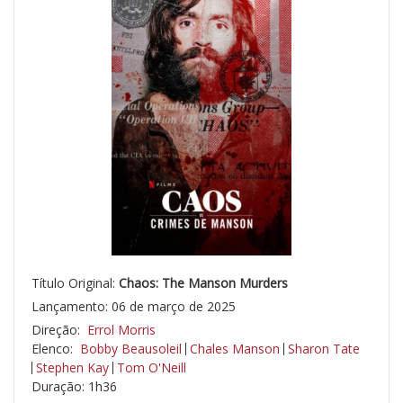
Título Original:
Chaos: The Manson Murders
Lançamento: 06 de março de 2025
Direção:
Errol Morris
Elenco:
Bobby Beausoleil
Chales Manson
Sharon Tate
Stephen Kay
Tom O'Neill
Duração: 1h36