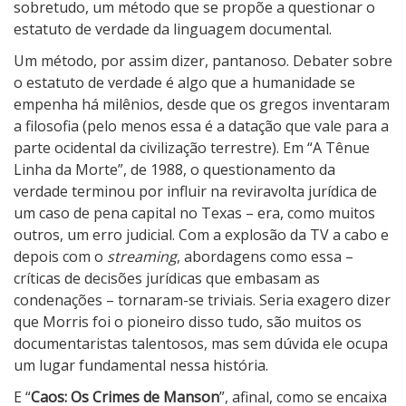
m
sobretudo, um método que se propõe a questionar o
e
estatuto de verdade da linguagem documental.
s
Um método, por assim dizer, pantanoso. Debater sobre
d
o estatuto de verdade é algo que a humanidade se
e
empenha há milênios, desde que os gregos inventaram
M
a filosofia (pelo menos essa é a datação que vale para a
a
parte ocidental da civilização terrestre). Em “A Tênue
n
Linha da Morte”, de 1988, o questionamento da
s
verdade terminou por influir na reviravolta jurídica de
o
um caso de pena capital no Texas – era, como muitos
n
outros, um erro judicial. Com a explosão da TV a cabo e
depois com o
streaming
, abordagens como essa –
críticas de decisões jurídicas que embasam as
condenações – tornaram-se triviais. Seria exagero dizer
que Morris foi o pioneiro disso tudo, são muitos os
documentaristas talentosos, mas sem dúvida ele ocupa
um lugar fundamental nessa história.
E “
Caos: Os Crimes de Manson
”, afinal, como se encaixa