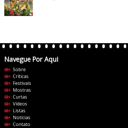
/
v
e
r
t
e
n
t
Navegue Por Aqui
e
s
Sobre
d
Críticas
o
Festivais
c
Mostras
i
Curtas
n
Vídeos
e
Listas
m
Notícias
a
Contato
.