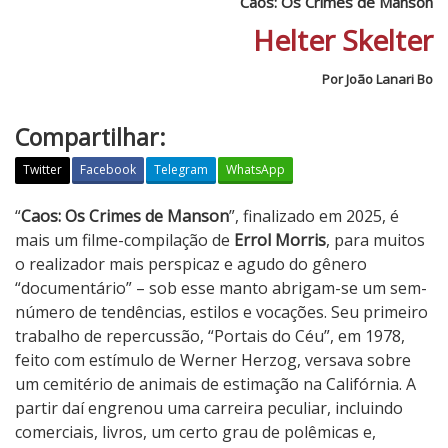
Caos: Os Crimes de Manson
Helter Skelter
Por João Lanari Bo
Compartilhar:
Twitter
Facebook
Telegram
WhatsApp
C
“
Caos: Os Crimes de Manson
”, finalizado em 2025, é
a
mais um filme-compilação de
Errol Morris
, para muitos
o
o realizador mais perspicaz e agudo do gênero
s
“documentário” – sob esse manto abrigam-se um sem-
:
número de tendências, estilos e vocações. Seu primeiro
O
trabalho de repercussão, “Portais do Céu”, em 1978,
s
feito com estímulo de Werner Herzog, versava sobre
C
um cemitério de animais de estimação na Califórnia. A
r
partir daí engrenou uma carreira peculiar, incluindo
i
comerciais, livros, um certo grau de polêmicas e,