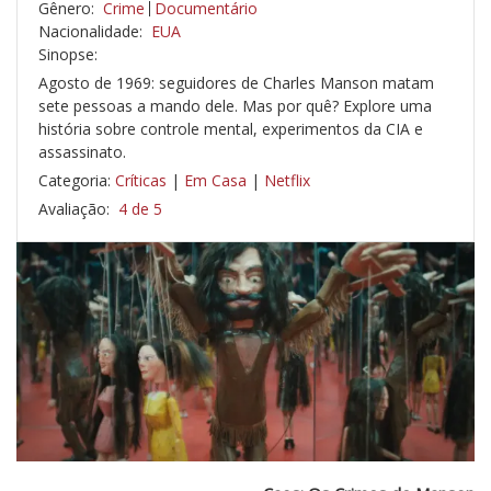
Gênero:
Crime
Documentário
Nacionalidade:
EUA
Sinopse:
Agosto de 1969: seguidores de Charles Manson matam
sete pessoas a mando dele. Mas por quê? Explore uma
história sobre controle mental, experimentos da CIA e
assassinato.
Categoria:
Críticas
|
Em Casa
|
Netflix
Avaliação:
4 de 5