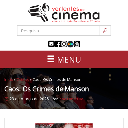
Uma
Pular
nova
para
opinião
o
sobre
conteúdo
a
sétima
arte
MENU
Início
»
Críticas
»
Caos: Os Crimes de Manson
Caos: Os Crimes de Manson
23 de março de 2025
Por
João Lanari Bo