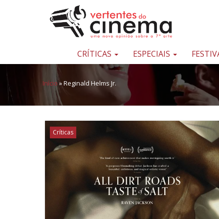
Pular para o conteúdo
Uma
nova
opinião
CRÍTICAS
ESPECIAIS
FESTIV
sobre
a
Início
»
Reginald Helms Jr.
sétima
arte
Críticas