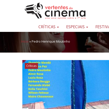
Pular para o conteúdo
Uma
nova
opinião
CRÍTICAS
ESPECIAIS
FESTIV
sobre
a
Início
»
Pedro Henrique Moutinho
sétima
arte
Críticas