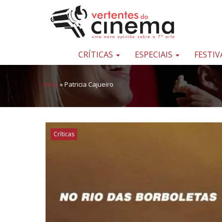
Pular para o conteúdo
Uma
nova
opinião
CRÍTICAS
ESPECIAIS
FESTIV
sobre
a
Início
»
Patricia Cajueiro
sétima
arte
Críticas