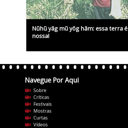
Nũhũ yãg mũ yõg hãm: essa terra é
nossa!
Navegue Por Aqui
Sobre
Críticas
Festivais
Mostras
Curtas
Vídeos