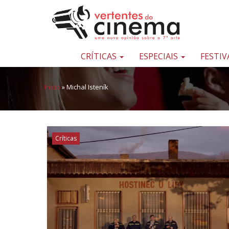
Pular para o conteúdo
Uma
nova
opinião
CRÍTICAS
ESPECIAIS
FESTIV
sobre
a
Início
»
Michal Isteník
sétima
arte
Críticas