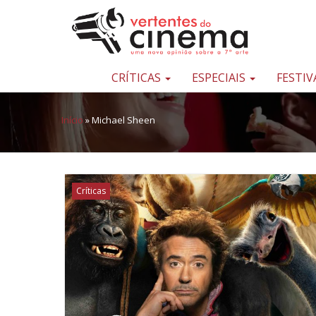
Pular para o conteúdo
Uma
nova
opinião
CRÍTICAS
ESPECIAIS
FESTIV
sobre
a
Início
»
Michael Sheen
sétima
arte
Críticas