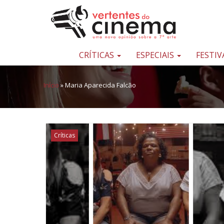
Pular para o conteúdo
Uma
nova
opinião
CRÍTICAS
ESPECIAIS
FESTIV
sobre
a
Início
»
Maria Aparecida Falcão
sétima
arte
Críticas