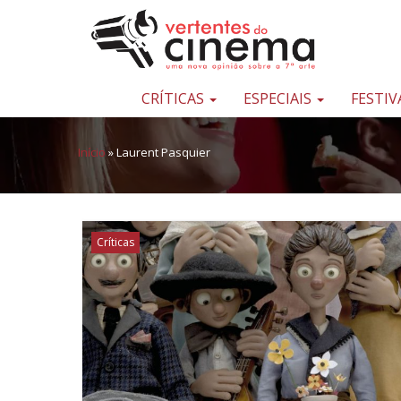
Pular para o conteúdo
Uma
nova
opinião
CRÍTICAS
ESPECIAIS
FESTIV
sobre
a
Início
»
Laurent Pasquier
sétima
arte
Críticas