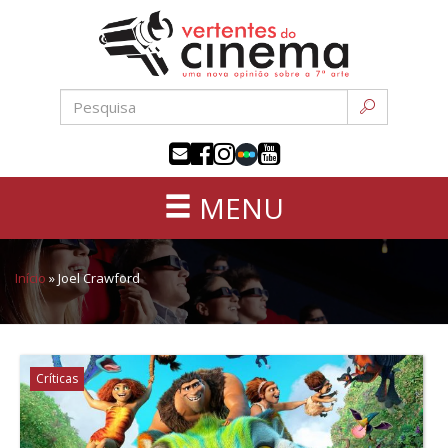
Uma
Pular
nova
para
opinião
o
sobre
conteúdo
a
sétima
arte
MENU
Início
»
Joel Crawford
Críticas