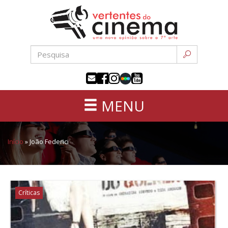
Uma
Pular
nova
para
opinião
o
sobre
conteúdo
a
sétima
arte
MENU
Início
»
João Federici
Críticas